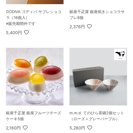
GODIVA ゴディバ サブレショコ
銀座千疋屋 銀座焼きショコラサ
ラ（16個入）
ブレ8個
※販売期間外です
2,376円
5,400円
m.m.d. てのひら茶碗2個セット
銀座千疋屋 銀座フルーツチーズ
（ローズ＋グレーパープル）
ケーキ5個
5,280円
2,160円