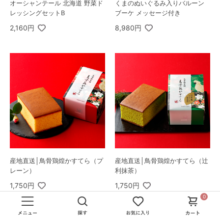
オーシャンテール 北海道 野菜ド
くまのぬいぐるみ入りバルーン
レッシングセットB
ブーケ メッセージ付き
2,160円
8,980円
産地直送│鳥骨鶏煌かすてら（プ
産地直送│鳥骨鶏煌かすてら（辻
レーン）
利抹茶）
1,750円
1,750円
0