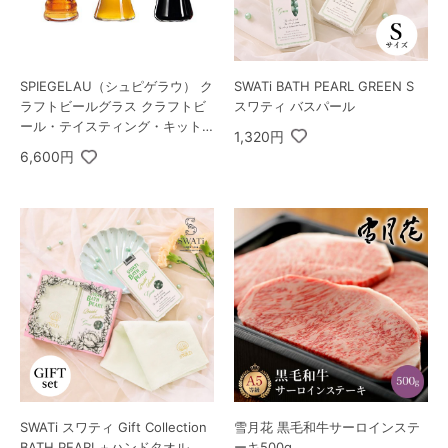
SWATi BATH PEARL GREEN S
SPIEGELAU（シュピゲラウ） ク
スワティ バスパール
ラフトビールグラス クラフトビ
ール・テイスティング・キット
1,320円
（3個入）
6,600円
SWATi スワティ Gift Collection
雪月花 黒毛和牛サーロインステ
BATH PEARL＋ハンドタオル
ーキ500g