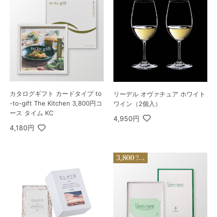
カタログギフト カードタイプ to
リーデル オヴァチュア ホワイト
-to-gift The Kitchen 3,800円コ
ワイン（2個入）
ース タイム KC
4,950円
4,180円