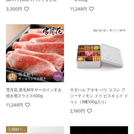
3,300円
11,249円
雪月花 黒毛和牛サーロインすき
サダハル アオキ パリ コフレ ア
焼き用スライス500g
ソーティモン ドゥ ビスキュイ ド
ゥミ（9種100g入り）
11,249円
2,160円