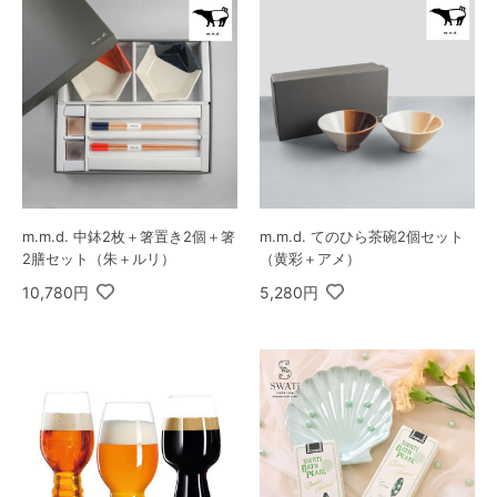
m.m.d. 中鉢2枚＋箸置き2個＋箸
m.m.d. てのひら茶碗2個セット
2膳セット（朱＋ルリ）
（黄彩＋アメ）
10,780円
5,280円