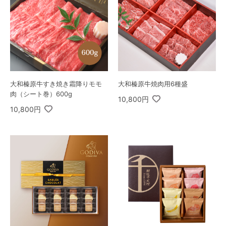
大和榛原牛すき焼き霜降りモモ
大和榛原牛焼肉用6種盛
肉（シート巻）600g
10,800円
10,800円