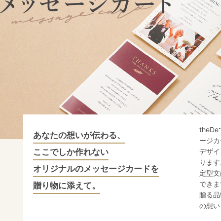
the
あなたの想いが伝わる、
ージカ
ここでしか作れない
デザイ
ります
オリジナルのメッセージカードを
定型文
できま
贈り物に添えて。
贈る品
の想い