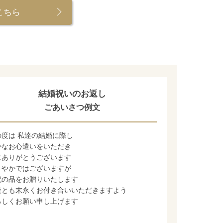
こちら
結婚祝いのお返し
ごあいさつ例文
の度は 私達の結婚に際し
この度
かなお心遣いをいただき
ささや
にありがとうございます
お祝い
さやかではございますが
お互い
祝の品をお贈りいたします
おふた
後とも末永くお付き合いいただきますよう
ろしくお願い申し上げます