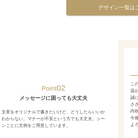
デザイン一覧は
その他
ごあいさつ例文
いつも一緒にいてくれてありがとう
こ
02
Point
これからもいろんな思い出を作ろうね
温
感謝の気持ちを込めて贈ります
誠
メッセージに困っても大丈夫
さ
内
文章をオリジナルで書きたいけど、どうしたらいいか
今
わからない、マナーが不安という方でも大丈夫。シー
よ
ンごとに文例をご用意しています。