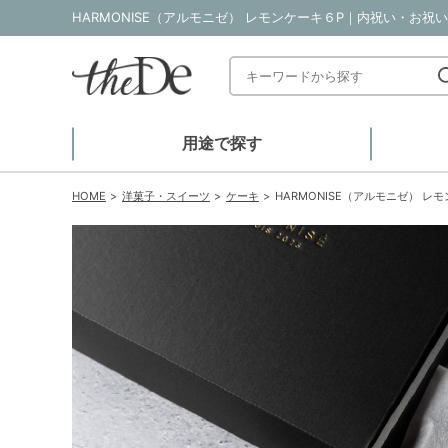
HARMONISE（アルモニゼ） レモンケーキ６P｜内祝い・お祝い
用途で探す
HOME
洋菓子・スイーツ
ケーキ
HARMONISE（アルモニゼ） レ