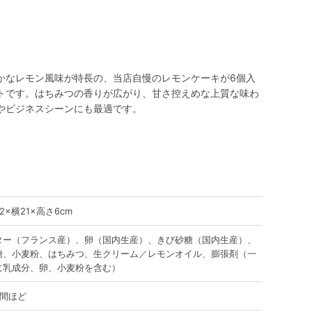
かなレモン風味が特長の、当店自慢のレモンケーキが6個入
トです。はちみつの香りが広がり、甘さ控えめな上質な味わ
やビジネスシーンにも最適です。
2×横21×高さ6cm
ター（フランス産）、卵（国内生産）、きび砂糖（国内生産）、
糖、小麦粉、はちみつ、生クリーム／レモンオイル、膨張剤（一
に乳成分、卵、小麦粉を含む）
週間ほど