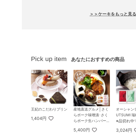
＞＞ケーキをもっと見
Pick up item
あなたにおすすめの商品
王妃のこだわりプリン
産地直送グルメ│さく
オーシャンテ
らポーク味噌漬･さく
UTSUMI 
1,404円
らポーク生ハンバーグ
※品切れ中
セット
5,400円
3,024円