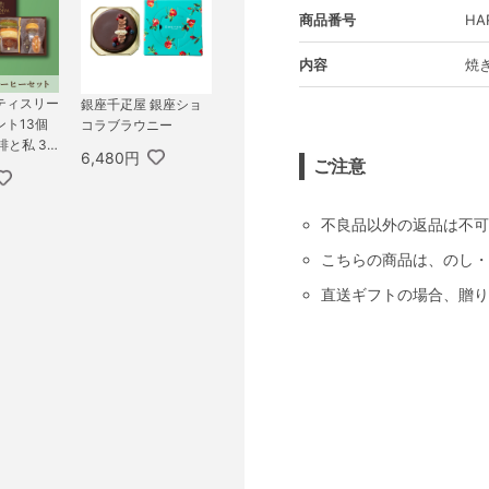
商品番号
HA
内容
焼
パティスリー
銀座千疋屋 銀座ショ
ト13個
コラブラウニー
琲と私 3P
6,480円
ご注意
不良品以外の返品は不可
こちらの商品は、のし・
直送ギフトの場合、贈り