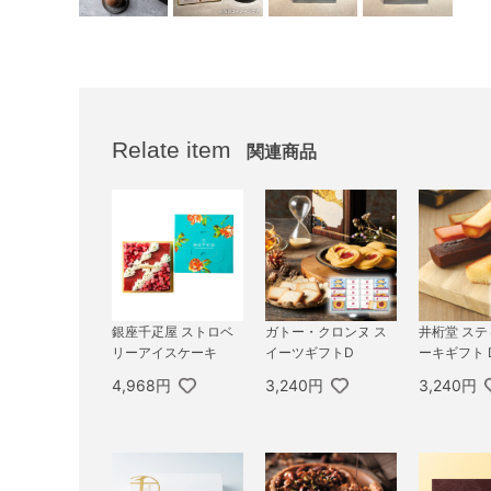
Relate item
関連商品
銀座千疋屋 ストロベ
ガトー・クロンヌ ス
井桁堂 ス
リーアイスケーキ
イーツギフトD
ーキギフト 
4,968円
3,240円
3,240円