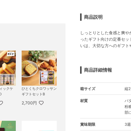
商品説明
しっとりとした食感と爽や
ったギフト向けの定番セッ
いは、大切な方へのギフト
商品詳細情報
箱サイズ
縦2
ティックケ
ひとくちクロワッサン
D
ギフトセットB
材質
バ
2,700円
粉
部
賞味期限
3