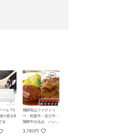
る
ール TS
飛騨高山ファクトリ
瑞穂の恵みB
ー 松阪牛・近江牛・
です
飛騨牛仕込み ハンバ
ーグ＆カレー詰合せB
3,780円