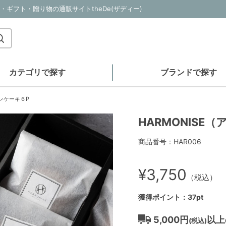
・ギフト・贈り物の通販サイトtheDe(ザディー)
カテゴリで探す
ブランドで探す
モンケーキ６P
HARMONISE
商品番号：HAR006
¥3,750
（税込）
獲得ポイント：37pt
5,000円
以上
(税込)