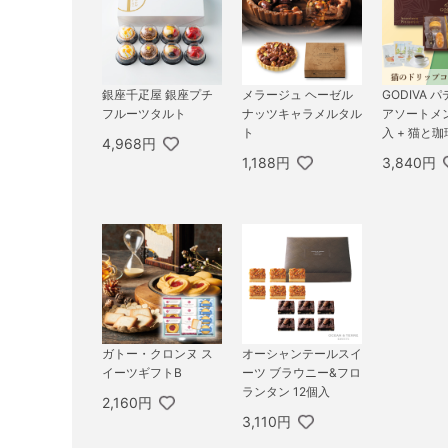
銀座千疋屋 銀座プチ
メラージュ ヘーゼル
GODIVA 
フルーツタルト
ナッツキャラメルタル
アソートメン
ト
入 + 猫と珈
4,968円
BOX
1,188円
3,840円
ガトー・クロンヌ ス
オーシャンテールスイ
イーツギフトB
ーツ ブラウニー&フロ
ランタン 12個入
2,160円
3,110円