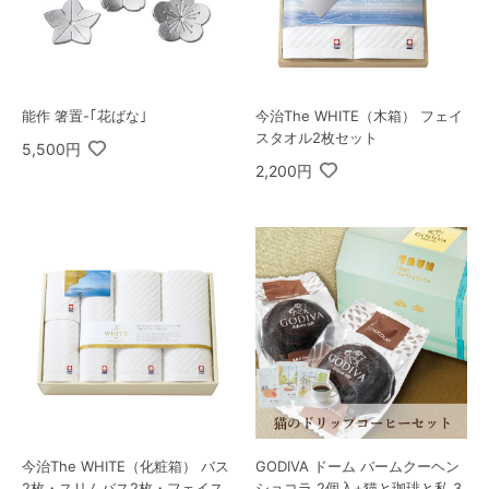
能作 箸置-｢花ばな｣
今治The WHITE（木箱） フェイ
スタオル2枚セット
5,500円
2,200円
今治The WHITE（化粧箱） バス
GODIVA ドーム バームクーヘン
2枚・スリムバス2枚・フェイス
ショコラ 2個入+猫と珈琲と私 3