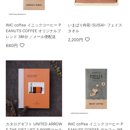
INIC coffee イニックコーヒー P
いまばり粋彩-SUISAI- フェイス
EANUTS COFFEE オリジナルブ
タオル
レンド 3杯分 ／メール便配送
2,200円
680円
カタログギフト UNITED ARROW
INIC coffee イニックコーヒー P
S THE GIFT LIST 3,900円コース
EANUTS COFFEE デカフェ 3杯