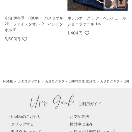
今治 伊布季 〈IBUKI〉 バスタオル
ホテルオークラ クーベルチュール
2P・フェイスタオル1P・ハンドタ
ショコラケーキ 1本
オル1P
1,404円
5,500円
HOME
カタログギフト
カタログギフト 田中精肉店 雪月花
カタログギフト 田中精肉
User Guide
ご利用ガイド
theDeのこだわり
お支払方法
クリップする
検討中に保存
返品交換について
お届け方法配送料について