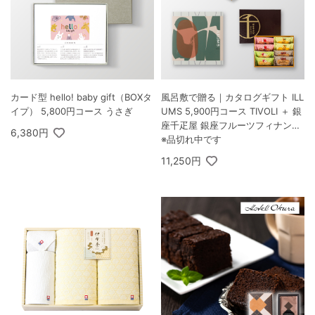
カード型 hello! baby gift（BOXタ
風呂敷で贈る｜カタログギフト ILL
イプ） 5,800円コース うさぎ
UMS 5,900円コース TIVOLI ＋ 銀
座千疋屋 銀座フルーツフィナンシ
6,380円
ェ 8個入
※品切れ中です
11,250円