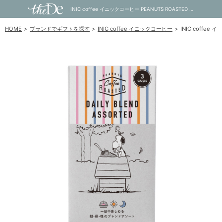
INIC coffee イニックコーヒー PEANUTS ROASTED Dairy Blend Assorted 3杯分｜内祝い・お祝い・ギフト・贈り物の通販サイトtheDe(ザディー)
HOME
ブランドでギフトを探す
INIC coffee イニックコーヒー
INIC coffee 