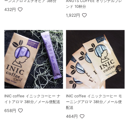
ーンズアロマエチオピア 3杯分
ANUTS COFFEE オリジナルブレ
ンド 10杯分
432円
1,922円
INIC coffee イニックコーヒー ナ
INIC coffee イニックコーヒー モ
イトアロマ 3杯分／メール便配送
ーニングアロマ 3杯分／メール便
配送
658円
464円