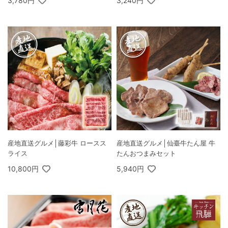
3,780円
3,240円
産地直送グルメ│藤彩牛 ロースス
産地直送グルメ│仙臺牛たん屋 牛
ライス
たんおつまみセット
10,800円
5,940円