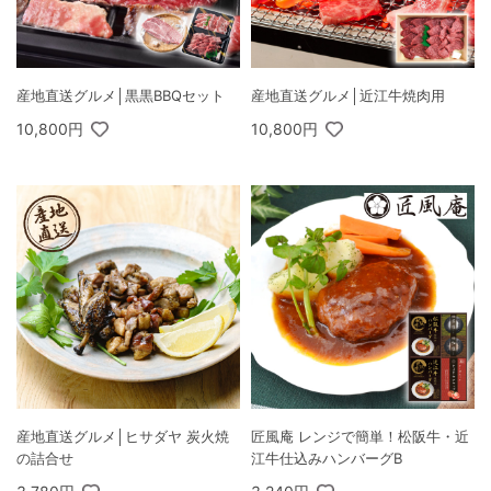
産地直送グルメ│黒黒BBQセット
産地直送グルメ│近江牛焼肉用
10,800円
10,800円
産地直送グルメ│ヒサダヤ 炭火焼
匠風庵 レンジで簡単！松阪牛・近
の詰合せ
江牛仕込みハンバーグB