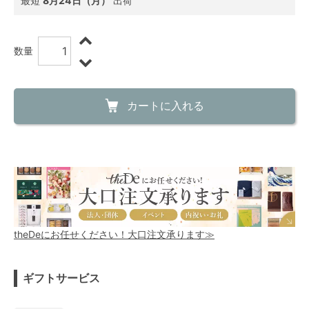
最短
8月24日（月）
出荷
数量
カートに入れる
theDeにお任せください！大口注文承ります≫
ギフトサービス