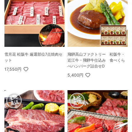
雪月花 松阪牛 厳選部位7点焼肉セ
飛騨高山ファクトリー 松阪牛・
ット
近江牛・飛騨牛仕込み 食べくら
べハンバーグ詰合せD
17,550円
5,400円