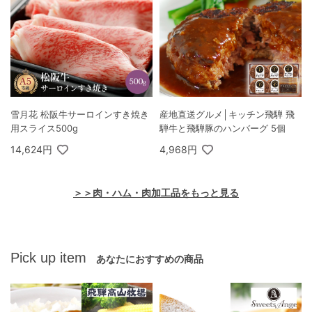
雪月花 松阪牛サーロインすき焼き
産地直送グルメ│キッチン飛騨 飛
用スライス500g
騨牛と飛騨豚のハンバーグ 5個
14,624円
4,968円
＞＞肉・ハム・肉加工品をもっと見る
Pick up item
あなたにおすすめの商品