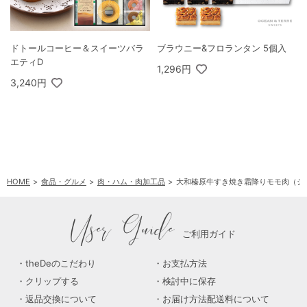
ドトールコーヒー＆スイーツバラ
ブラウニー&フロランタン 5個入
エティD
1,296円
3,240円
HOME
食品・グルメ
肉・ハム・肉加工品
大和榛原牛すき焼き霜降りモモ肉（シー
User Guide
ご利用ガイド
theDeのこだわり
お支払方法
クリップする
検討中に保存
返品交換について
お届け方法配送料について