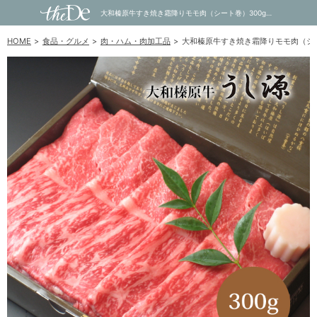
大和榛原牛すき焼き霜降りモモ肉（シート巻）300g｜内祝い・お祝い・ギフト・贈り物の通販サイトtheDe(ザディー)
HOME
食品・グルメ
肉・ハム・肉加工品
大和榛原牛すき焼き霜降りモモ肉（シー