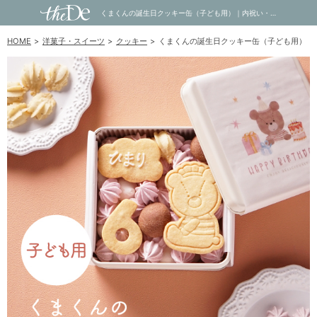
くまくんの誕生日クッキー缶（子ども用）｜内祝い・お祝い・ギフト・贈り物の通販サイトtheDe(ザディー)
HOME
洋菓子・スイーツ
クッキー
くまくんの誕生日クッキー缶（子ども用）