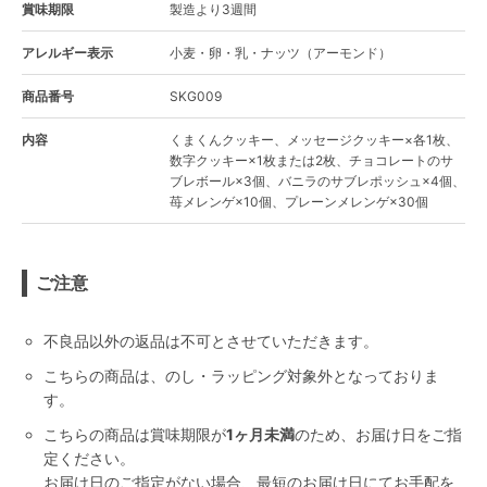
賞味期限
製造より3週間
アレルギー表示
小麦・卵・乳・ナッツ（アーモンド）
商品番号
SKG009
内容
くまくんクッキー、メッセージクッキー×各1枚、
数字クッキー×1枚または2枚、チョコレートのサ
ブレボール×3個、バニラのサブレポッシュ×4個、
苺メレンゲ×10個、プレーンメレンゲ×30個
ご注意
不良品以外の返品は不可とさせていただきます。
こちらの商品は、のし・ラッピング対象外となっておりま
す。
こちらの商品は賞味期限が
1ヶ月未満
のため、お届け日をご指
定ください。
お届け日のご指定がない場合、最短のお届け日にてお手配を