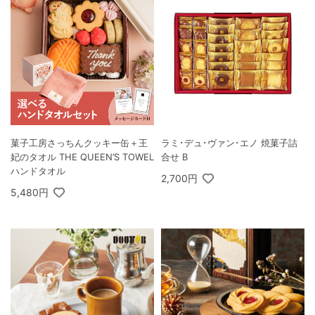
菓子工房さっちんクッキー缶＋王
ラミ･デュ･ヴァン･エノ 焼菓子詰
妃のタオル THE QUEEN’S TOWEL
合せ B
ハンドタオル
2,700円
5,480円