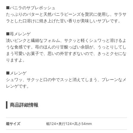
■バニラのサブレポッシュ
たっぷりのバターと天然バニラビーンズを贅沢に使用し、サラサ
ラとした口溶けに焼き上げた甘い香りが美味しいサブレです。
■苺メレンゲ
淡いピンクと繊細なフォルム、サクッと軽くシュワっと溶けるよ
うな食感です。苺のほんのり甘酸っぱい余韻が、うっとりしてし
まう可愛いお菓子で、思いの外甘すぎないので、きっとクセにな
りますよ。
■メレンゲ
シュワッ、サクッと口の中でスッと消えてしまう、プレーンなメ
レンゲです。
商品詳細情報
箱サイズ
幅124×奥行124×高さ54mm