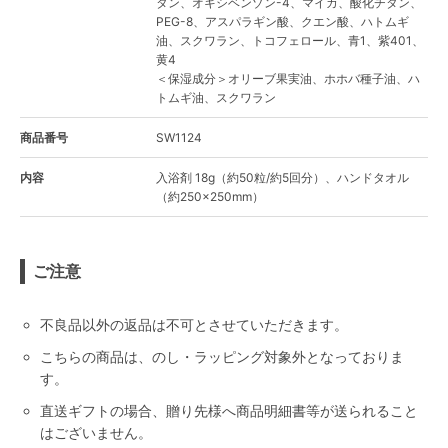
タン、オキシベンゾン-4、マイカ、酸化チタン、
PEG-8、アスパラギン酸、クエン酸、ハトムギ
油、スクワラン、トコフェロール、青1、紫401、
黄4
＜保湿成分＞オリーブ果実油、ホホバ種子油、ハ
トムギ油、スクワラン
商品番号
SW1124
内容
入浴剤 18g（約50粒/約5回分）、ハンドタオル
（約250×250mm）
ご注意
不良品以外の返品は不可とさせていただきます。
こちらの商品は、のし・ラッピング対象外となっておりま
す。
直送ギフトの場合、贈り先様へ商品明細書等が送られること
はございません。