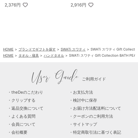
2,376円
2,916円
HOME
ブランドでギフトを探す
SWATi スワティ
SWATi スワティ Gift Collec
HOME
タオル・寝具
ハンドタオル
SWATi スワティ Gift Collection BATH 
HOME
石鹸・洗剤・入浴剤
入浴剤
SWATi スワティ Gift Collection BATH 
User Guide
ご利用ガイド
theDeのこだわり
お支払方法
クリップする
検討中に保存
返品交換について
お届け方法配送料について
よくある質問
クーポンのご利用方法
会員について
サイトマップ
会社概要
特定商取引法に基づく表記