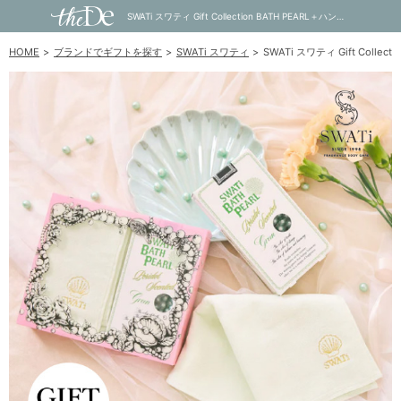
SWATi スワティ Gift Collection BATH PEARL＋ハンドタオル｜内祝い・お祝い・ギフト・贈り物の通販サイトtheDe(ザディー)
HOME
ブランドでギフトを探す
SWATi スワティ
SWATi スワティ Gift Collec