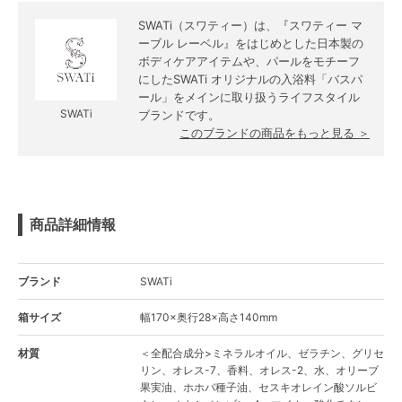
SWATi（スワティー）は、『スワティー マ
ーブル レーベル』をはじめとした日本製の
ボディケアアイテムや、パールをモチーフ
にしたSWATi オリジナルの入浴料「バスパ
ール」をメインに取り扱うライフスタイル
SWATi
ブランドです。
このブランドの商品をもっと見る ＞
商品詳細情報
ブランド
SWATi
箱サイズ
幅170×奥行28×高さ140mm
材質
＜全配合成分>ミネラルオイル、ゼラチン、グリセ
リン、オレス-7、香料、オレス-2、水、オリーブ
果実油、ホホバ種子油、セスキオレイン酸ソルビ