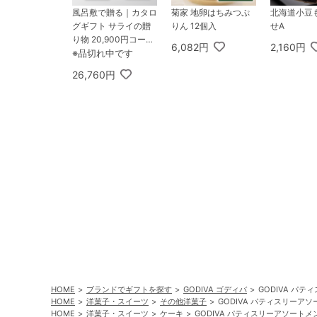
風呂敷で贈る｜カタロ
菊家 地卵はちみつぷ
北海道小豆
グギフト サライの贈
りん 12個入
せA
り物 20,900円コース
6,082円
2,160円
琥珀 ＋ 銀座千疋屋 銀
※品切れ中です
座フルーツクーヘン 8
26,760円
個入
HOME
ブランドでギフトを探す
GODIVA ゴディバ
GODIVA パテ
HOME
洋菓子・スイーツ
その他洋菓子
GODIVA パティスリーアソー
HOME
洋菓子・スイーツ
ケーキ
GODIVA パティスリーアソートメン