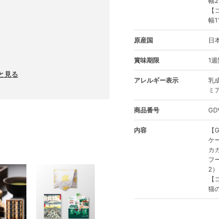
幅2
【
幅1
原産国
日
賞味期限
1
っと見る
アレルギー表示
乳
ミ
商品番号
GD
内容
【G
ケ
カ
フ
2）
【
猫