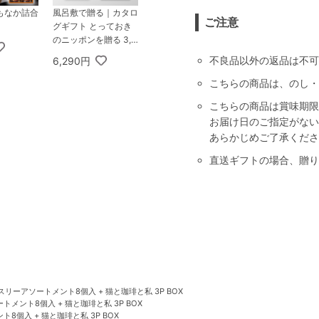
もなか詰合
風呂敷で贈る｜カタロ
ご注意
グギフト とっておき
のニッポンを贈る 3,9
00円コース 栄 ＋ ス
不良品以外の返品は不可
6,290円
ターバックス オリガ
ミ パーソナルドリッ
こちらの商品は、のし・
プ コーヒーギフトA
こちらの商品は賞味期限
お届け日のご指定がない
あらかじめご了承くださ
直送ギフトの場合、贈り
ィスリーアソートメント8個入 + 猫と珈琲と私 3P BOX
トメント8個入 + 猫と珈琲と私 3P BOX
ト8個入 + 猫と珈琲と私 3P BOX