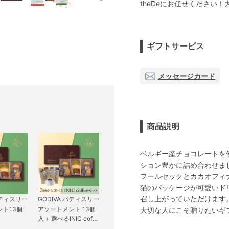
theDeにお任せください
ギフトサービス
メッセージカード
商品説明
ベルギー産チョコレートを
ション豊かに詰め合わせま
フールセックとカカオフィ
猫のパッケージが可愛いド
召し上がっていただけます
パティスリー
GODIVA パティスリー
ト13個
アソートメント 13個
大切な人にこそ贈りたいギ
入 + 選べるINIC coffe
e アロマシリーズ