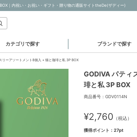
P BOX｜内祝い・お祝い・ギフト・贈り物の通販サイトtheDe(ザディー)
カテゴリで探す
ブランドで探す
ィスリーアソートメント8個入 + 猫と珈琲と私 3P BOX
GODIVA パテ
琲と私 3P BOX
商品番号：GDV0114N
¥2,760
（税込）
獲得ポイント：27pt