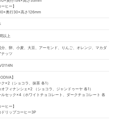
10×奥行154×高さ55mm
コーヒー】
10×奥行30×高さ126mm
本
週間以上
成分、卵、小麦、大豆、アーモンド、りんご、オレンジ、マカダ
アナッツ
V0114N
ODIVA】
ーク×2（ショコラ、抹茶 各1）
カオフィナンシェ×2 （ショコラ、ジャンドゥーヤ 各1）
ールセック×4（ホワイトチョコレート、ダークチョコレート 各
コーヒー】
のドリップコーヒー3P