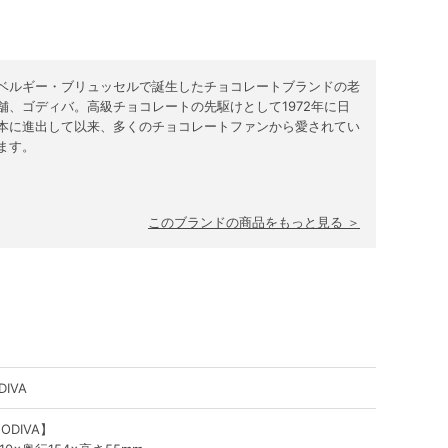
ベルギー・ブリュッセルで誕生したチョコレートブランドの老
舗、ゴディバ。高級チョコレートの先駆けとして1972年に日
本に進出して以来、多くのチョコレートファンから愛されてい
ます。
このブランドの商品をもっと見る ＞
DIVA
ODIVA】