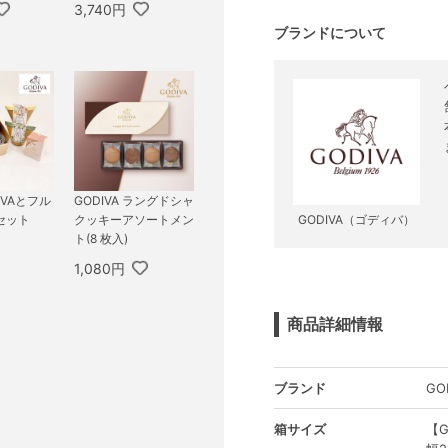
3,740円
ブランドについて
IVAとフル
GODIVA ラングドシャ
セット
クッキーアソートメン
GODIVA（ゴディバ）
ト(8 枚入)
1,080円
商品詳細情報
ブランド
GO
箱サイズ
【G