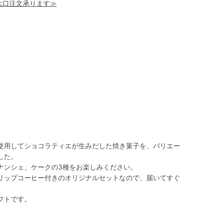
！大口注文承ります≫
使用してショコラティエが生みだした焼き菓子を、バリエー
した。
ナンシェ、ケークの3種をお楽しみください。
リップコーヒー付きのオリジナルセットなので、届いてすぐ
。
フトです。