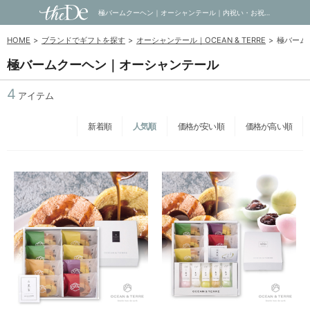
極バームクーヘン｜オーシャンテール｜内祝い・お祝い・ギフト・贈り物の通販サイトtheDe(ザディー)
HOME
ブランドでギフトを探す
オーシャンテール｜OCEAN & TERRE
極バーム
極バームクーヘン｜オーシャンテール
4
アイテム
新着順
人気順
価格が安い順
価格が高い順