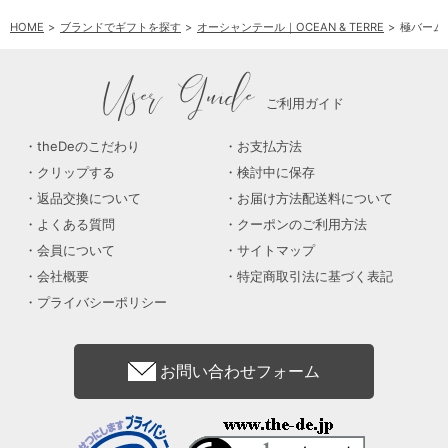
HOME
ブランドでギフトを探す
オーシャンテール｜OCEAN & TERRE
極バーム
User Guide
ご利用ガイド
theDeのこだわり
お支払方法
クリップする
検討中に保存
返品交換について
お届け方法配送料について
よくある質問
クーポンのご利用方法
会員について
サイトマップ
会社概要
特定商取引法に基づく表記
プライバシーポリシー
お問い合わせフォーム