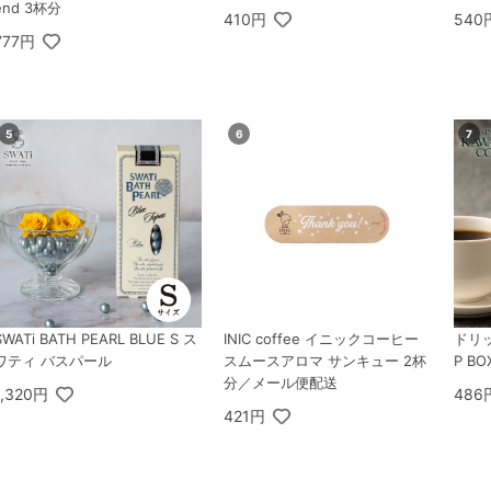
end 3杯分
410円
540
777円
SWATi BATH PEARL BLUE S ス
INIC coffee イニックコーヒー
ドリッ
ワティ バスパール
スムースアロマ サンキュー 2杯
P B
分／メール便配送
1,320円
486
421円