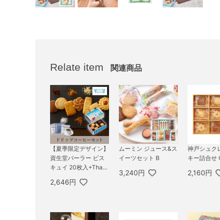
Relate item
関連商品
【夏季限定デザイン】
ムーミン ジュース&ス
神戸シュク
資生堂パーラー ビス
イーツセット B
キー詰合せ 
キュイ 20枚入+Than
3,240円
2,160円
k you 3P BOX
2,646円