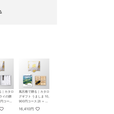
る
る｜カタロ
風呂敷で贈る｜カタロ
サライの贈
グギフト うましま 10,
00円コース
900円コース 詩 ＋ K
mium 日本
USU HANDMADE
16,410円
エコブロック18個オ