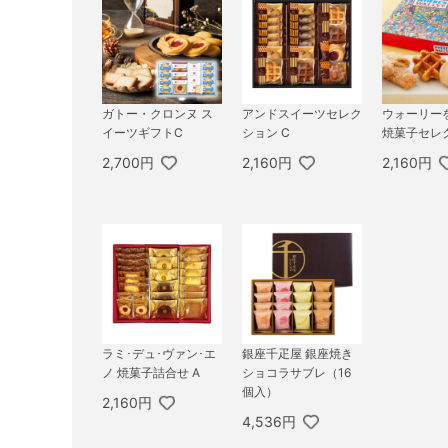
ガトー・クロンヌ ス
アンドスイーツセレク
ウォーリー
イーツギフトC
ション C
焼菓子セレ
2,700円
2,160円
2,160円
ラミ･デュ･ヴァン･エ
銀座千疋屋 銀座焼き
ノ 焼菓子詰合せ A
ショコラサブレ（16
個入）
2,160円
4,536円