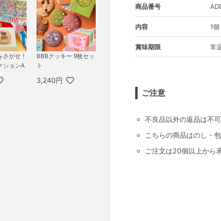
商品番号
AD
内容
1個
賞味期限
常温
をさがせ！
BBBクッキー 9枚セッ
クションA
ト
3,240円
ご注意
不良品以外の返品は不可
こちらの商品はのし・包
ご注文は20個以上から