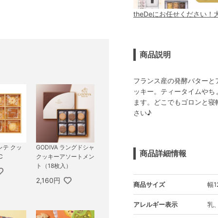
theDeにお任せください
商品説明
フランス産の発酵バターと
ッキー。ティータイムやち
ます。どこでもゴロンと寝
さい♪
レテ クッ
GODIVA ラングドシャ
商品詳細情報
C
クッキーアソートメン
ト（18枚入）
2,160円
商品サイズ
幅1
アレルギー表示
乳