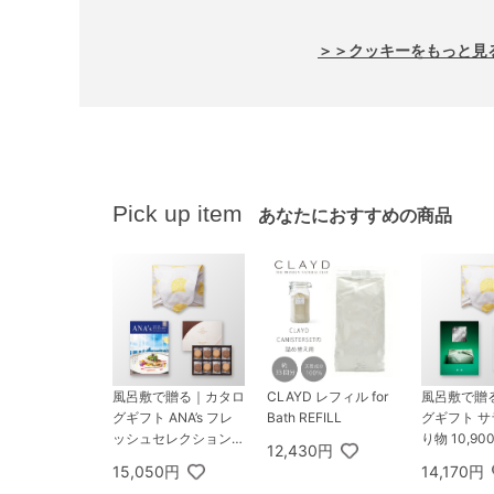
＞＞クッキーをもっと見
Pick up item
あなたにおすすめの商品
CLAYD レフィル for
風呂敷で贈る｜カタロ
風呂敷で贈
Bath REFILL
グギフト ANA’s フレ
グギフト 
ッシュセレクション 1
り物 10,9
12,430円
0,000円コース 粋 ＋
翡翠 ＋ Pre
15,050円
14,170円
GODIVA ゴディバ ラ
茶セット