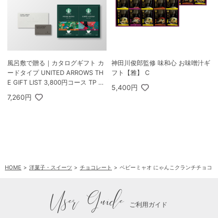
風呂敷で贈る｜カタログギフト カ
神田川俊郎監修 味和心 お味噌汁ギ
ードタイプ UNITED ARROWS TH
フト【雅】 C
E GIFT LIST 3,800円コース TP ＋
5,400円
スターバックス オリガミ パーソナ
7,260円
ルドリップ コーヒーギフトB
HOME
洋菓子・スイーツ
チョコレート
ベビーミャオ にゃんこクランチチョコ 
User Guide
ご利用ガイド