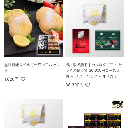
堂島珈琲＆ベルギーワッフルセッ
風呂敷で贈る｜カタログギフト サ
ト
ライの贈り物 30,900円コース 紅
梅 ＋ スターバックス オリガミ パ
1,620円
ーソナルドリップ コーヒーギフト
36,390円
B