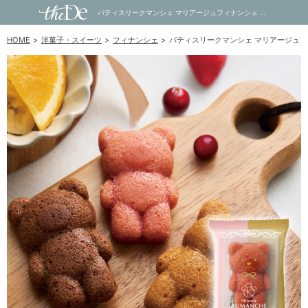
パティスリークマンシェ マリアージュフィナンシェ ベリー×ベリー｜内祝い・お祝い・ギフト・贈り物の通販サイトtheDe(ザディー)
HOME
洋菓子・スイーツ
フィナンシェ
パティスリークマンシェ マリアージュフ