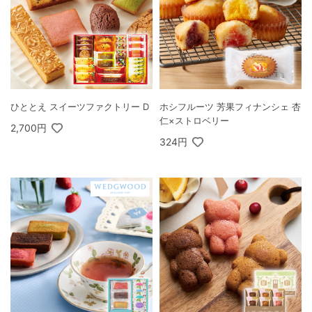
ひととえ スイーツファクトリー D
ホシフルーツ 芳果フィナンシェ 杏
仁×ストロベリー
2,700円
324円