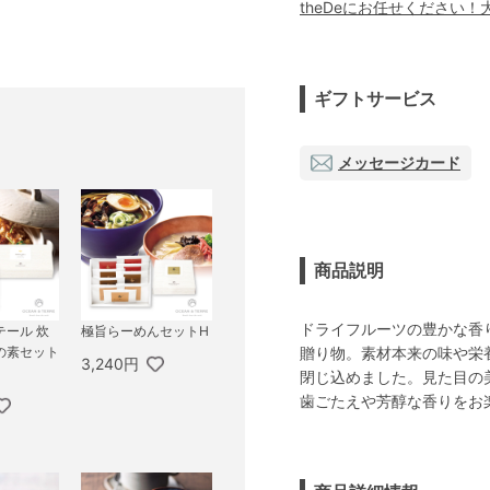
theDeにお任せください
ギフトサービス
メッセージカード
商品説明
ドライフルーツの豊かな香
テール 炊
極旨らーめんセットH
贈り物。素材本来の味や栄
の素セット
3,240円
閉じ込めました。見た目の
歯ごたえや芳醇な香りをお