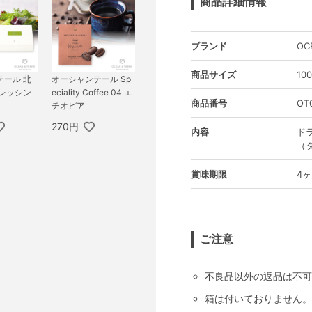
商品詳細情報
ブランド
OC
商品サイズ
10
テール 北
オーシャンテール Sp
ドレッシン
eciality Coffee 04 エ
商品番号
OT
チオピア
270円
内容
ド
（
賞味期限
4
ご注意
不良品以外の返品は不可
箱は付いておりません。