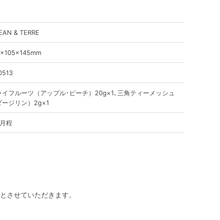
EAN & TERRE
0×105×145mm
0513
ライフルーツ（アップル･ピーチ）20g×1､三角ティーメッシュ
ダージリン）2g×1
ヶ月程
とさせていただきます。