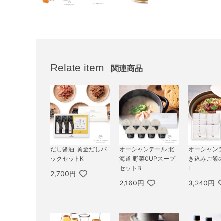
Relate item
関連商品
だし醤油･黄金だしパ
オーシャンテール 北
オーシャン
ックセットK
海道 野菜CUPスープ
き込みご飯
セットB
I
2,700円
2,160円
3,240円