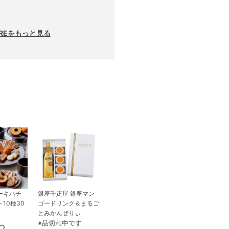
RREをもっと見る
ーキハチ
銀座千疋屋 銀座マン
10種30
ゴードリンク＆まるご
とみかんぜりぃ
※品切れ中です