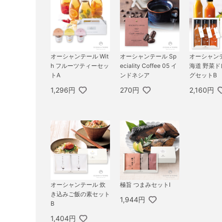
オーシャンテール Wit
オーシャンテール Sp
オーシャン
h フルーツティーセッ
eciality Coffee 05 イ
海道 野菜
トA
ンドネシア
グセットB
1,296円
270円
2,160円
オーシャンテール 炊
極旨 つまみセットI
き込みご飯の素セット
1,944円
B
1,404円