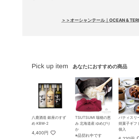
＞＞オーシャンテール｜OCEAN & TE
Pick up item
あなたにおすすめの商品
八鹿酒造 銀座のすず
TSUTSUMI 瑞穂の恵
パティスリ
め KBW-2
み 北海道産 ゆめぴり
焼菓子ギフト
か
個入
4,400円
※品切れ中です
6,220円