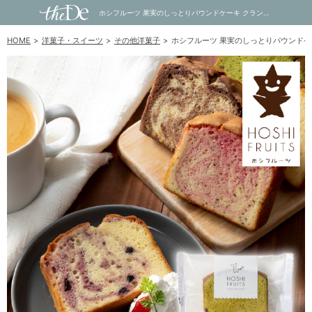
ホシフルーツ 果実のしっとりパウンドケーキ クランベリー×抹茶｜内祝い・お祝い・ギフト・贈り物の通販サイトtheDe(ザディー)
HOME
洋菓子・スイーツ
その他洋菓子
ホシフルーツ 果実のしっとりパウンドケ