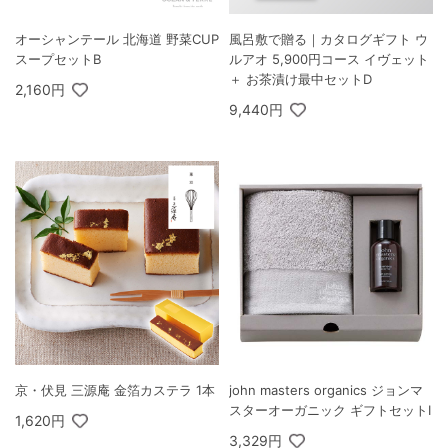
オーシャンテール 北海道 野菜CUP
風呂敷で贈る｜カタログギフト ウ
スープセットB
ルアオ 5,900円コース イヴェット
＋ お茶漬け最中セットD
2,160円
9,440円
京・伏見 三源庵 金箔カステラ 1本
john masters organics ジョンマ
スターオーガニック ギフトセットI
1,620円
3,329円