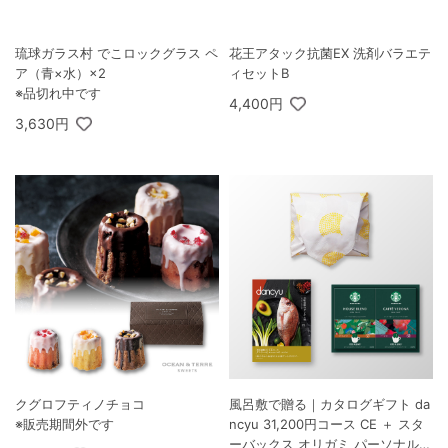
琉球ガラス村 でこロックグラス ペ
花王アタック抗菌EX 洗剤バラエテ
ア（青×水）×2
ィセットB
※品切れ中です
4,400円
3,630円
クグロフティノチョコ
風呂敷で贈る｜カタログギフト da
※販売期間外です
ncyu 31,200円コース CE ＋ スタ
ーバックス オリガミ パーソナルド