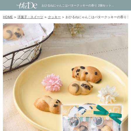
おひるねにゃんこはバタークッキーの香り 2個セットC｜内祝い・お祝い・ギフト・贈り物の通販サイトtheDe(ザディー)
HOME
洋菓子・スイーツ
クッキー
おひるねにゃんこはバタークッキーの香り 2