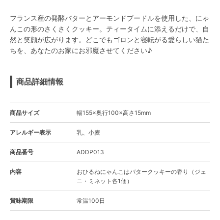
フランス産の発酵バターとアーモンドプードルを使用した、にゃ
んこの形のさくさくクッキー。ティータイムに添えるだけで、自
然と笑顔が広がります。どこでもゴロンと寝転がる愛らしい猫た
ちを、あなたのお家にお邪魔させてください♪
商品詳細情報
商品サイズ
幅155×奥行100×高さ15mm
アレルギー表示
乳、小麦
商品番号
ADDP013
内容
おひるねにゃんこはバタークッキーの香り（ジェ
ニ・ミネット各1個）
賞味期限
常温100日