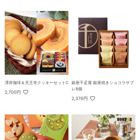
澤井珈琲＆天王寺クッキーセットC
銀座千疋屋 銀座焼きショコラサブ
レ8個
2,700円
2,376円