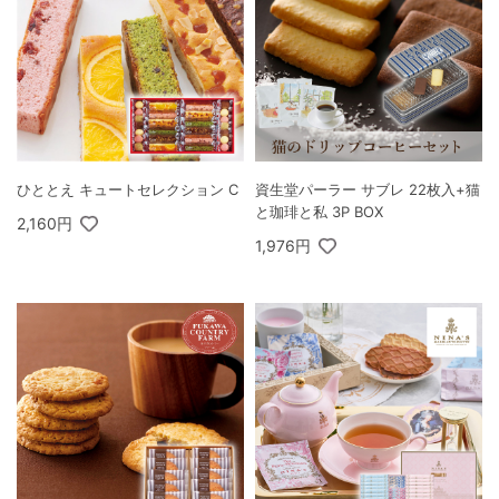
ひととえ キュートセレクション C
資生堂パーラー サブレ 22枚入+猫
と珈琲と私 3P BOX
2,160円
1,976円