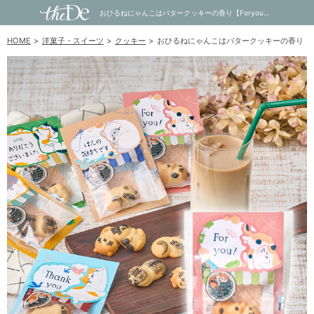
おひるねにゃんこはバタークッキーの香り【Foryou】｜内祝い・お祝い・ギフト・贈り物の通販サイトtheDe(ザディー)
HOME
洋菓子・スイーツ
クッキー
おひるねにゃんこはバタークッキーの香り【Fo