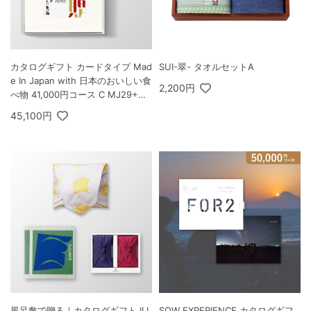
カタログギフト カードタイプ Mad
SUI-翠- タオルセットA
e In Japan with 日本のおいしい食
2,200円
べ物 41,000円コース C MJ29+唐
金コース
45,100円
風呂敷で贈る｜カタログギフト ILL
SOW EXPERIENCE カタログギフ