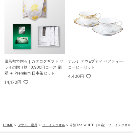
風呂敷で贈る｜カタログギフト サ
ナルミ アウ&プティ ペアティー･
ライの贈り物 10,900円コース 翡
コーヒーセット
翠 ＋ Premium 日本茶セット
4,400円
14,170円
HOME
タオル・寝具
フェイスタオル
今治The WHITE（木箱） フェイスタオル