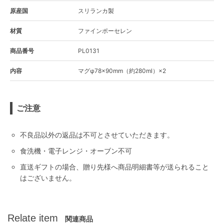
原産国
スリランカ製
材質
ファインポーセレン
商品番号
PL0131
内容
マグφ78×90mm（約280ml）×2
ご注意
不良品以外の返品は不可とさせていただきます。
食洗機・電子レンジ・オーブン不可
直送ギフトの場合、贈り先様へ商品明細書等が送られること
はございません。
Relate item
関連商品