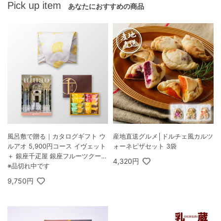
Pick up item
あなたにおすすめの商品
風呂敷で贈る｜カタログギフト ウ
産地直送グルメ│ドルチェ風カルツ
ルアオ 5,900円コース イヴェット
ォーネピザセット 3袋
＋ 銀座千疋屋 銀座フルーツクーヘ
4,320円
ン 8個入
※品切れ中です
9,750円