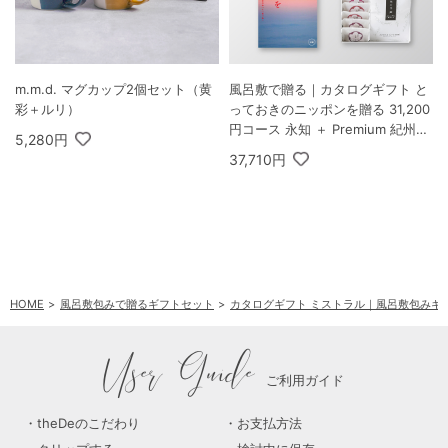
m.m.d. マグカップ2個セット（黄
風呂敷で贈る｜カタログギフト と
彩＋ルリ）
っておきのニッポンを贈る 31,200
円コース 永知 ＋ Premium 紀州南
5,280円
高梅＆日本茶セットF
37,710円
HOME
風呂敷包みで贈るギフトセット
カタログギフト ミストラル｜風呂敷包みギ
User Guide
ご利用ガイド
theDeのこだわり
お支払方法