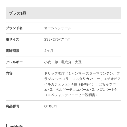
プラス1品
ブランド名
オーシャンテール
箱サイズ
238×275×71mm
賞味期限
4ヶ月
アレルギー
小麦・卵・乳成分・大豆
内容
ドリップ珈琲（ミャンマー スターマウンテン、ブ
ラジル ショコラ、コスタリカ ハニー、エチオピア
イルガチェフェ）4種（各8g×1）、はちみつバー
ム×3、ベルギーチョコバーム×3、パスポート付
（スペシャルティコーヒー説明書）
商品番号
OT0671