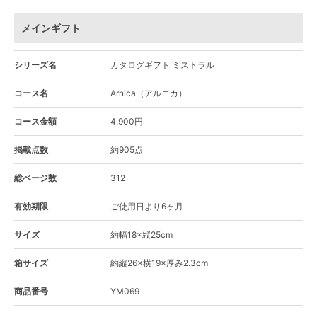
メインギフト
シリーズ名
カタログギフト ミストラル
コース名
Arnica（アルニカ）
コース金額
4,900円
掲載点数
約905点
総ページ数
312
有効期限
ご使用日より6ヶ月
サイズ
約幅18×縦25cm
箱サイズ
約縦26×横19×厚み2.3cm
商品番号
YM069