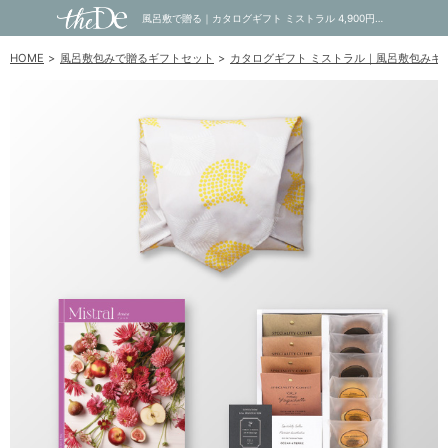
風呂敷で贈る｜カタログギフト ミストラル 4,900円コース Arnica ＋ オーシャンテール Speciality Coffee＆バームセット A｜内祝い・お祝い・ギフト・贈り物の通販サイトtheDe(ザディー)
HOME
風呂敷包みで贈るギフトセット
カタログギフト ミストラル｜風呂敷包みギ