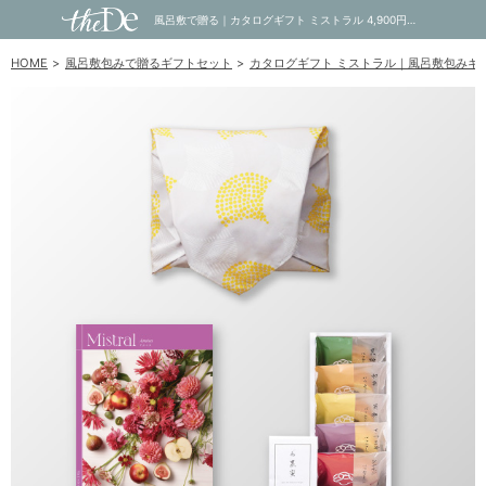
風呂敷で贈る｜カタログギフト ミストラル 4,900円コース Arnica ＋ オーシャンテール 極バームセット A｜内祝い・お祝い・ギフト・贈り物の通販サイトtheDe(ザディー)
HOME
風呂敷包みで贈るギフトセット
カタログギフト ミストラル｜風呂敷包みギ