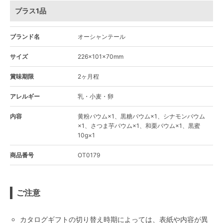
プラス1品
ブランド名
オーシャンテール
サイズ
226×101×70mm
賞味期限
2ヶ月程
アレルギー
乳・小麦・卵
内容
黄粉バウム×1、黒糖バウム×1、シナモンバウム
×1、さつま芋バウム×1、和栗バウム×1、黒蜜
10g×1
商品番号
OT0179
ご注意
カタログギフトの切り替え時期によっては、表紙や内容が異