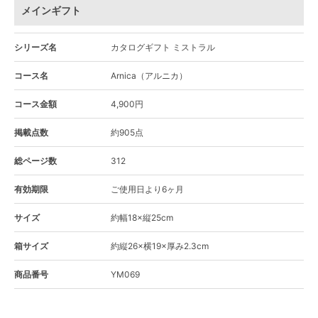
メインギフト
シリーズ名
カタログギフト ミストラル
コース名
Arnica（アルニカ）
コース金額
4,900円
掲載点数
約905点
総ページ数
312
有効期限
ご使用日より6ヶ月
サイズ
約幅18×縦25cm
箱サイズ
約縦26×横19×厚み2.3cm
商品番号
YM069