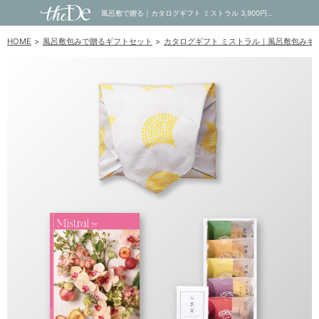
風呂敷で贈る｜カタログギフト ミストラル 3,900円コース Sage ＋ オーシャンテール 極バームセット A｜内祝い・お祝い・ギフト・贈り物の通販サイトtheDe(ザディー)
HOME
風呂敷包みで贈るギフトセット
カタログギフト ミストラル｜風呂敷包みギ