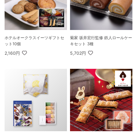
ホテルオークラスイーツギフトセ
菊家 坂井宏行監修 鉄人ロールケー
ット10個
キセット 3種
2,160円
5,702円