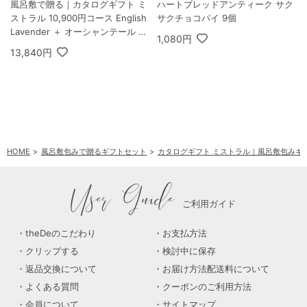
風呂敷で贈る｜カタログギフト ミ
ハートブレッドアンティーク サク
ストラル 10,900円コース English
サクチョコパイ 9個
Lavender ＋ オーシャンテール 極
1,080円
バームセット A
13,840円
HOME
風呂敷包みで贈るギフトセット
カタログギフト ミストラル｜風呂敷包みギ
User Guide
ご利用ガイド
theDeのこだわり
お支払方法
クリップする
検討中に保存
返品交換について
お届け方法配送料について
よくある質問
クーポンのご利用方法
会員について
サイトマップ