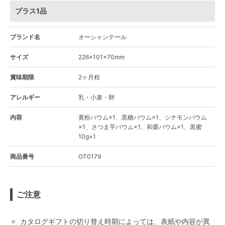
プラス1品
ブランド名
オーシャンテール
サイズ
226×101×70mm
賞味期限
2ヶ月程
アレルギー
乳・小麦・卵
内容
黄粉バウム×1、黒糖バウム×1、シナモンバウム
×1、さつま芋バウム×1、和栗バウム×1、黒蜜
10g×1
商品番号
OT0179
ご注意
カタログギフトの切り替え時期によっては、表紙や内容が異