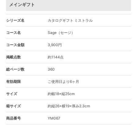
メインギフト
シリーズ名
カタログギフト ミストラル
コース名
Sage（セージ）
コース金額
3,900円
掲載点数
約1144点
総ページ数
360
有効期限
ご使用日より6ヶ月
サイズ
約幅18×縦25cm
箱サイズ
約縦26×横19×厚み2.3cm
商品番号
YM067