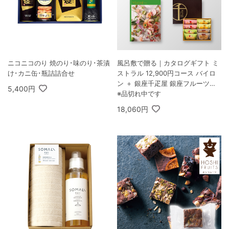
ニコニコのり 焼のり･味のり･茶漬
風呂敷で贈る｜カタログギフト ミ
け･カニ缶･瓶詰詰合せ
ストラル 12,900円コース バイロ
ン ＋ 銀座千疋屋 銀座フルーツフ
5,400円
ィナンシェ 8個入
※品切れ中です
18,060円