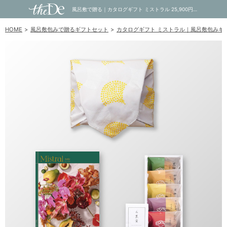
風呂敷で贈る｜カタログギフト ミストラル 25,900円コース Sable ＋ オーシャンテール 極バームセット A｜内祝い・お祝い・ギフト・贈り物の通販サイトtheDe(ザディー)
HOME
風呂敷包みで贈るギフトセット
カタログギフト ミストラル｜風呂敷包みギ