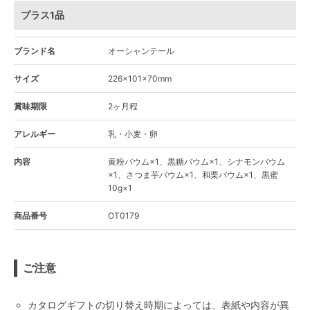
プラス1品
ブランド名
オーシャンテール
サイズ
226×101×70mm
賞味期限
2ヶ月程
アレルギー
乳・小麦・卵
内容
黄粉バウム×1、黒糖バウム×1、シナモンバウム
×1、さつま芋バウム×1、和栗バウム×1、黒蜜
10g×1
商品番号
OT0179
ご注意
カタログギフトの切り替え時期によっては、表紙や内容が異