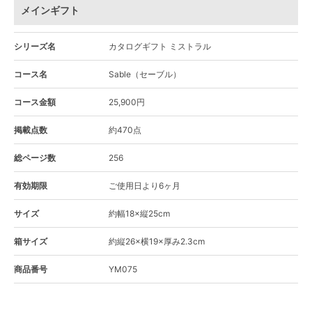
メインギフト
シリーズ名
カタログギフト ミストラル
コース名
Sable（セーブル）
コース金額
25,900円
掲載点数
約470点
総ページ数
256
有効期限
ご使用日より6ヶ月
サイズ
約幅18×縦25cm
箱サイズ
約縦26×横19×厚み2.3cm
商品番号
YM075