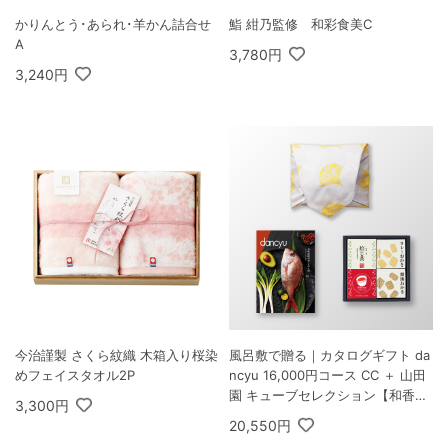
かりんとう･あられ･羊かん詰合せ
鮨 紺乃監修 和彩食美C
A
3,780円
3,240円
今治謹製 さくら紋織 木箱入り桜染
風呂敷で贈る｜カタログギフト da
めフェイスタオル2P
ncyu 16,000円コース CC ＋ 山田
園 キューブセレクション【和香房
3,300円
の詰合せ】B
20,550円