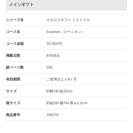
メインギフト
シリーズ名
カタログギフト ミストラル
コース名
Sounion（スーニオン）
コース金額
30,900円
掲載点数
約458点
総ページ数
256
有効期限
ご使用日より6ヶ月
サイズ
約幅18×縦25cm
箱サイズ
約縦26×横19×厚み2.3cm
商品番号
YM076