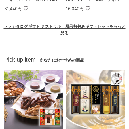
offee＆バームセット A
ングドシャクッキーアソートメン
31,440円
16,040円
ト 30枚入
＞＞カタログギフト ミストラル｜風呂敷包みギフトセットをもっと
見る
Pick up item
あなたにおすすめの商品