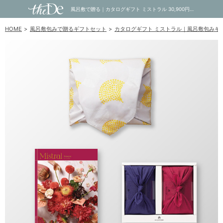
風呂敷で贈る｜カタログギフト ミストラル 30,900円コース Sounion ＋ TSUTSUMI 瑞穂の恵みA｜内祝い・お祝い・ギフト・贈り物の通販サイトtheDe(ザディー)
HOME
風呂敷包みで贈るギフトセット
カタログギフト ミストラル｜風呂敷包みギ