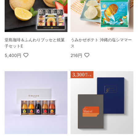
堂島珈琲＆ふんわりブッセと焼菓
うみかぜポテト 沖縄の塩シママー
子セットE
ス
5,400円
216円