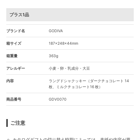
プラス1品
ブランド名
GODIVA
箱サイズ
187×248×44mm
箱重量
363g
アレルギー
小麦・卵・乳成分・大豆
内容
ラングドシャクッキー（ダークチョコレート 14
枚、ミルクチョコレート16 枚）
商品番号
GDV0070
ご注意
カタログギフトの切り替え時期によっては、表紙や内容が異