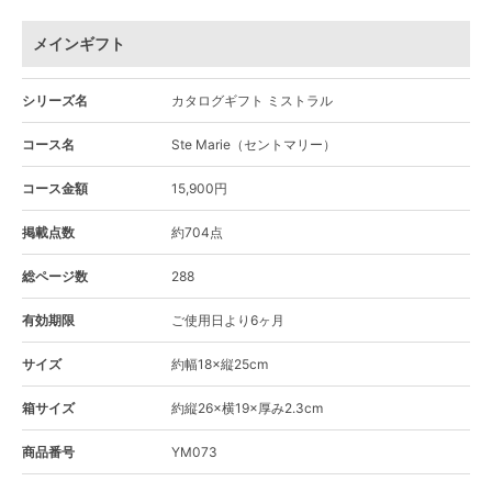
メインギフト
シリーズ名
カタログギフト ミストラル
コース名
Ste Marie（セントマリー）
コース金額
15,900円
掲載点数
約704点
総ページ数
288
有効期限
ご使用日より6ヶ月
サイズ
約幅18×縦25cm
箱サイズ
約縦26×横19×厚み2.3cm
商品番号
YM073