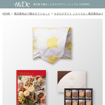
風呂敷で贈る｜カタログギフト ミストラル 15,900円コース Ste Marie ＋ GODIVA ゴディバ ラングドシャクッキーアソートメント 30枚入｜内祝い・お祝い・ギフト・贈り物の通販サイトtheDe(ザディー)
HOME
風呂敷包みで贈るギフトセット
カタログギフト ミストラル｜風呂敷包みギ