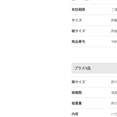
有効期限
ご
サイズ
約幅
箱サイズ
約縦
商品番号
YM
プラス1品
箱サイズ
約1
箱種類
化
箱重量
約1
内容
ハ