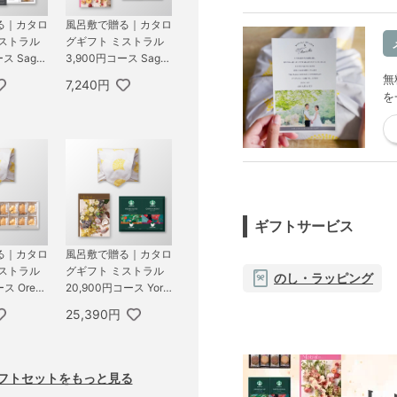
る｜カタロ
風呂敷で贈る｜カタロ
ミストラル
グギフト ミストラル
ス Sage
3,900円コース Sage
ャンテール
＋ お茶漬け最中セッ
無
7,240円
 Coffee＆
トD
を
 A
ギフトサービス
る｜カタロ
風呂敷で贈る｜カタロ
ミストラル
グギフト ミストラル
のし・ラッピング
ス Orega
20,900円コース York
茶漬け最中セ
＋ スターバックス オ
25,390円
リガミ パーソナルド
リップ コーヒーギフ
トB
フトセットをもっと見る