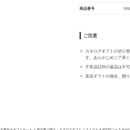
商品番号
GA
ご注意
カタログギフトの切り替
す。あらかじめご了承く
不良品以外の返品は不可
直送ギフトの場合、贈り
風呂敷包みギフトセット
風呂敷で贈る｜カタログギフト ミストラル 4,900円コース Arn