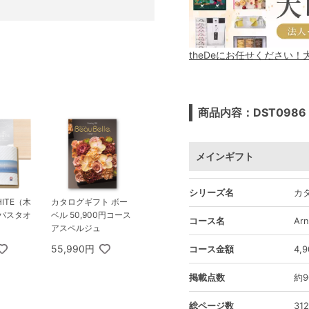
theDeにお任せください
商品内容：DST0986
メインギフト
シリーズ名
カ
HITE（木
カタログギフト ボー
ムバスタオ
ベル 50,900円コース
コース名
Ar
ト
アスペルジュ
55,990円
コース金額
4,
掲載点数
約9
総ページ数
312