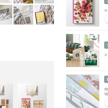
カ
ス
北
1