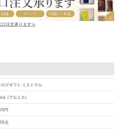
！大口注文承ります≫
タログギフト ミストラル
nica（アルニカ）
900円
05点