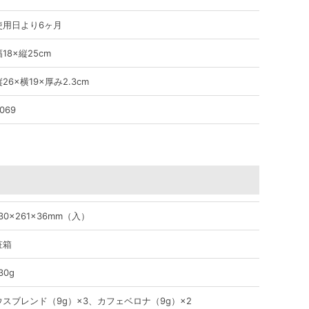
使用日より6ヶ月
18×縦25cm
26×横19×厚み2.3cm
069
30×261×36mm（入）
粧箱
30g
ウスブレンド（9g）×3、カフェベロナ（9g）×2