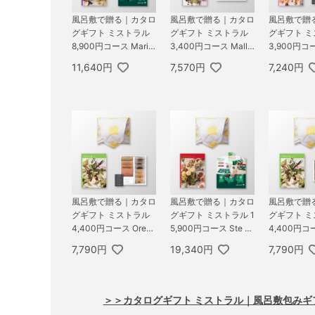
風呂敷で贈る｜カタロ
風呂敷で贈る｜カタロ
風呂敷で贈
グギフト ミストラル
グギフト ミストラル
グギフト 
8,900円コース Marig
3,400円コース Mallo
3,900円コー
old ＋ スターバックス
w ＋ TSUTSUMI 瑞穂
＋ オーシ
11,640円
7,570円
7,240円
オリガミ パーソナル
の恵みA
Speciality
ドリップ コーヒーギ
バームセット
フトA
風呂敷で贈る｜カタロ
風呂敷で贈る｜カタロ
風呂敷で贈
グギフト ミストラル
グギフト ミストラル 1
グギフト 
4,400円コース Orega
5,900円コース Ste M
4,400円コー
no ＋ オーシャンテー
arie ＋ スターバック
no ＋ お
7,790円
19,340円
7,790円
ル Speciality Coffee
ス オリガミ パーソナ
ットD
＆バームセット A
ルドリップ コーヒー
ギフトA
＞＞カタログギフト ミストラル｜風呂敷包みギ