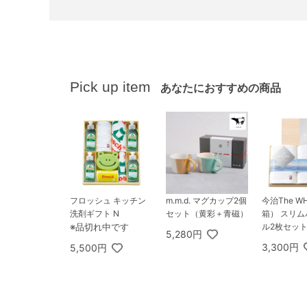
Pick up item
あなたにおすすめの商品
フロッシュ キッチン
m.m.d. マグカップ2個
今治The W
洗剤ギフト N
セット（黄彩＋青磁）
箱） スリ
※品切れ中です
ル2枚セッ
5,280円
3,300円
5,500円