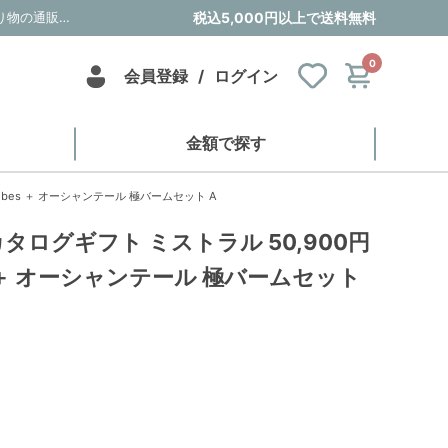
風呂敷で贈る｜カタログギフト ミストラル 50,900円コース Antibes ＋ オーシャンテール 極バームセット A｜内祝い・お祝い・ギフト・贈り物の通販サイトtheDe(ザディー)
税込5,000円以上で送料無料
0
会員登録
/
ログイン
金額で探す
ibes ＋ オーシャンテール 極バームセット A
タログギフト ミストラル 50,900円
es ＋ オーシャンテール 極バームセット