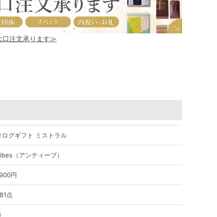
！大口注文承ります≫
タログギフト ミストラル
tibes（アンティーブ）
,900円
81点
6