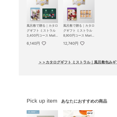
風呂敷で贈る｜カタロ
風呂敷で贈る｜カタロ
グギフト ミストラル
グギフト ミストラル
3,400円コース Mallo
8,900円コース Marig
w ＋ スターバックス
old ＋ お茶漬け最中セ
6,140円
12,740円
オリガミ パーソナル
ットD
ドリップ コーヒーギ
フトB
＞＞カタログギフト ミストラル｜風呂敷包みギ
Pick up item
あなたにおすすめの商品