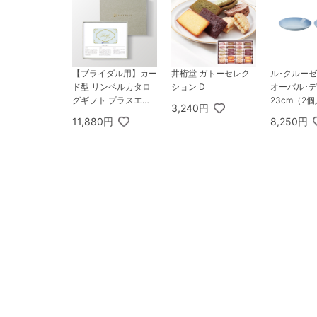
【ブライダル用】カー
井桁堂 ガトーセレク
ル･クルーゼ
ド型 リンベルカタロ
ション D
オーバル･
グギフト プラスエコ
23cm（2
3,240円
グルメ（BOXタイプ
ースタルブ
11,880円
8,250円
CLASSIC） 10,800円
コース シリウス＆エ
コビーナス