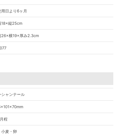
使用日より6ヶ月
18×縦25cm
26×横19×厚み2.3cm
077
ーシャンテール
6×101×70mm
ヶ月程
・小麦・卵