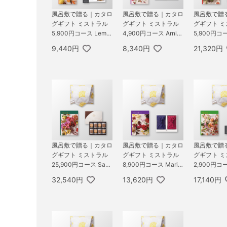
風呂敷で贈る｜カタロ
風呂敷で贈る｜カタロ
風呂敷で贈
グギフト ミストラル
グギフト ミストラル
グギフト ミ
5,900円コース Lemo
4,900円コース Arnic
5,900円コー
n Balm ＋ オーシャン
a ＋ お茶漬け最中セ
arie ＋ TS
9,440円
8,340円
21,320円
テール Speciality Cof
ットD
穂の恵みA
fee＆バームセット A
風呂敷で贈る｜カタロ
風呂敷で贈る｜カタロ
風呂敷で贈
グギフト ミストラル
グギフト ミストラル
グギフト ミ
25,900円コース Sabl
8,900円コース Marig
2,900円コ
e ＋ GODIVA ゴディ
old ＋ TSUTSUMI 瑞
ン ＋ オー
32,540円
13,620円
17,140円
バ ラングドシャクッ
穂の恵みA
ル Specialit
キーアソートメント 3
＆バームセッ
0枚入