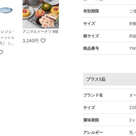
有効期限
ご
サイズ
約幅
 レジェ･
アニマルドーナツ 8個
箱サイズ
約縦
ディッシュ
3,240円
個入）（コ
商品番号
YM
ルー）
プラス1品
ブランド名
オ
サイズ
22
賞味期限
2
アレルギー
乳