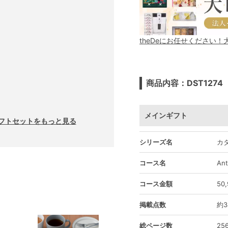
theDeにお任せください
商品内容：DST1274
メインギフト
フトセットをもっと見る
シリーズ名
カ
コース名
An
コース金額
50
掲載点数
約3
総ページ数
25