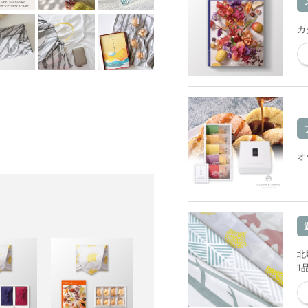
カ
オ
北
1