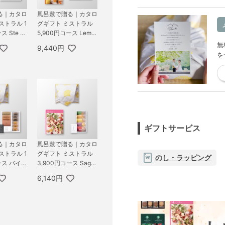
る｜カタロ
風呂敷で贈る｜カタロ
ストラル 1
グギフト ミストラル
ス Ste M
5,900円コース Lemo
UTSUMI 瑞
n Balm ＋ お茶漬け最
無
9,440円
中セットD
を
ギフトサービス
る｜カタロ
風呂敷で贈る｜カタロ
ストラル 1
グギフト ミストラル
のし・ラッピング
ース バイロ
3,900円コース Sage
シャンテー
＋ オーシャンテール
6,140円
y Coffee
極バームセット A
ト A