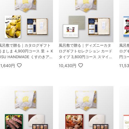
風呂敷で贈る｜カタログギフト
風呂敷で贈る｜ディズニーカタ
風呂
うましま 4,900円コース 里 ＋ K
ログギフトセレクション カード
ログギ
USU HANDMADE くすのきアロ
タイプ 3,800円コース スマイル
円コー
マ バスギフトセット C
＋ KUSU HANDMADE くすのき
DMA
11,640円
10,430円
11,5
アロマ バスギフトセット C
フトセ