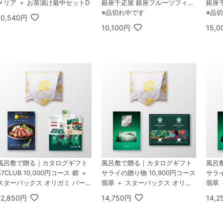
メリア ＋ お茶漬け最中セットD
銀座千疋屋 銀座フルーツフィナ
銀座
ンシェ 8個入
※品切れ中です
ンシェ
※品
10,540円
10,100円
15,
風呂敷で贈る｜カタログギフト
風呂敷で贈る｜カタログギフト
風呂
47CLUB 10,000円コース 郷 ＋
サライの贈り物 10,900円コース
サライ
スターバックス オリガミ パーソ
翡翠 ＋ スターバックス オリガ
翡翠 
ナルドリップ コーヒーギフトA
ミ パーソナルドリップ コーヒー
ミ 
12,850円
14,750円
14,
ギフトB
ギフ