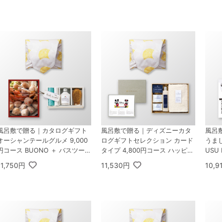
メント 30枚入
ント 30枚入
ト 3
風呂敷で贈る｜カタログギフト
風呂敷で贈る｜ディズニーカタ
風呂
オーシャンテールグルメ 9,000
ログギフトセレクション カード
うまし
円コース BUONO ＋ バスツーリ
タイプ 4,800円コース ハッピー
USU
スト バスソルトセットA
＋ KUSU HANDMADE くすのき
ク18
11,750円
11,530円
10,9
アロマ バスギフトセット C