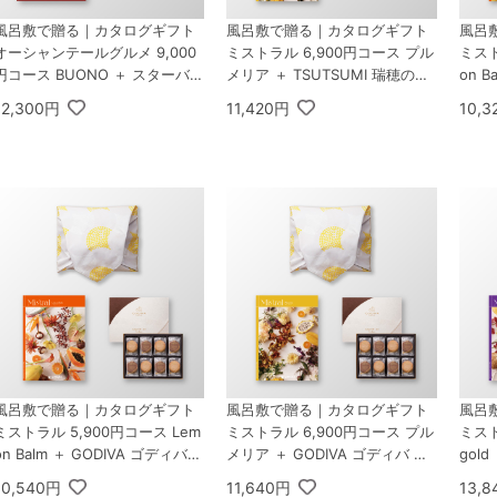
風呂敷で贈る｜カタログギフト
風呂敷で贈る｜カタログギフト
風呂
オーシャンテールグルメ 9,000
ミストラル 6,900円コース プル
ミスト
円コース BUONO ＋ スターバッ
メリア ＋ TSUTSUMI 瑞穂の恵
on B
クス オリガミ パーソナルドリッ
みA
恵み
12,300円
11,420円
10,
プ コーヒーギフトB
風呂敷で贈る｜カタログギフト
風呂敷で贈る｜カタログギフト
風呂
ミストラル 5,900円コース Lem
ミストラル 6,900円コース プル
ミスト
on Balm ＋ GODIVA ゴディバ
メリア ＋ GODIVA ゴディバ ラ
gol
ラングドシャクッキーアソート
ングドシャクッキーアソートメ
グド
10,540円
11,640円
13,