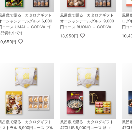
風呂敷で贈る｜カタログギフト
風呂敷で贈る｜カタログギフト
風呂
オーシャンテールグルメ 6,000
オーシャンテールグルメ 9,000
ログギ
円コース UMAI ＋ GODIVA ゴデ
円コース BUONO ＋ GODIVA
円コー
ィバ ラングドシャクッキーアソ
※品切れ中です
ゴディバ ラングドシャクッキー
DMA
13,950円
10,
ートメント 30枚入
アソートメント 30枚入
フトセ
10,650円
風呂敷で贈る｜カタログギフト
風呂敷で贈る｜カタログギフト
風呂
ミストラル 6,900円コース プル
47CLUB 5,000円コース 路 ＋
47C