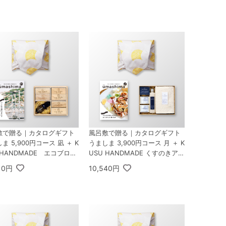
0枚入
リップ コーヒーギフトB
敷で贈る｜カタログギフト
風呂敷で贈る｜カタログギフト
ま 5,900円コース 凪 ＋ K
うましま 3,900円コース 月 ＋ K
 HANDMADE エコブロッ
USU HANDMADE くすのきアロ
個オイル付き 桐箱
マ バスギフトセット C
10円
10,540円