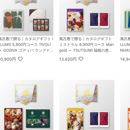
風呂敷で贈る｜カタログギフト I
風呂敷で贈る｜カタログギフト
風呂
LLUMS 5,900円コース TIVOLI
ミストラル 8,900円コース Mari
LLU
＋ GODIVA ゴディバ ラングド
gold ＋ TSUTSUMI 瑞穂の恵み
NHA
シャクッキーアソートメント 30
A
Spec
10,900円
13,620円
14,
枚入
ト A