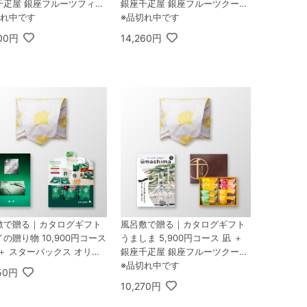
千疋屋 銀座フルーツフィナ
銀座千疋屋 銀座フルーツクーヘ
 8個入
切れ中です
ン 8個入
※品切れ中です
000円
14,260円
敷で贈る｜カタログギフト
風呂敷で贈る｜カタログギフト
の贈り物 10,900円コース
うましま 5,900円コース 凪 ＋
＋ スターバックス オリガ
銀座千疋屋 銀座フルーツクーヘ
パーソナルドリップ コーヒー
ン 8個入
※品切れ中です
250円
トA
10,270円