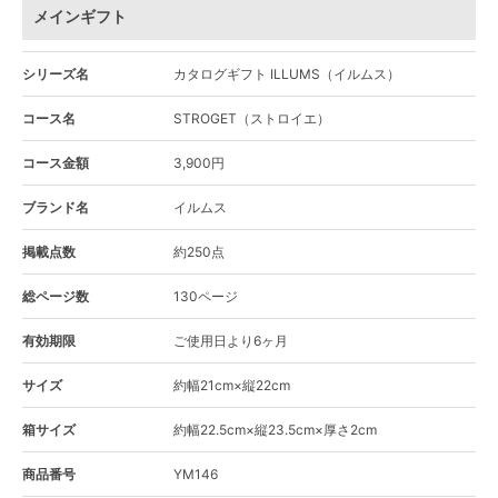
メインギフト
シリーズ名
カタログギフト ILLUMS（イルムス）
コース名
STROGET（ストロイエ）
コース金額
3,900円
ブランド名
イルムス
掲載点数
約250点
総ページ数
130ページ
有効期限
ご使用日より6ヶ月
サイズ
約幅21cm×縦22cm
箱サイズ
約幅22.5cm×縦23.5cm×厚さ2cm
商品番号
YM146