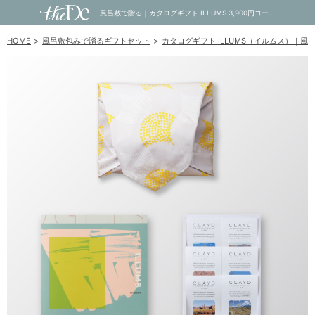
風呂敷で贈る｜カタログギフト ILLUMS 3,900円コース STROGET ＋ CLAYD クレイド ワンタイムギフト｜内祝い・お祝い・ギフト・贈り物の通販サイトtheDe(ザディー)
HOME
風呂敷包みで贈るギフトセット
カタログギフト ILLUMS（イルムス）｜