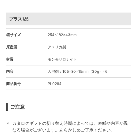
プラス1品
箱サイズ
254×182×43mm
原産国
アメリカ製
材質
モンモリロナイト
内容
入浴剤：105×80×15mm（30g）×6
商品番号
PL0284
ご注意
カタログギフトの切り替え時期によっては、表紙や内容が異
なる場合がございます。あらかじめご了承ください。