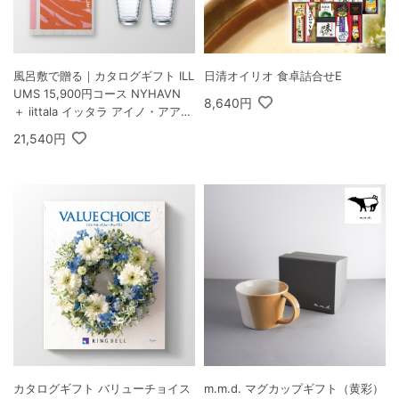
風呂敷で贈る｜カタログギフト ILL
日清オイリオ 食卓詰合せE
UMS 15,900円コース NYHAVN
8,640円
＋ iittala イッタラ アイノ・アアル
ト ハイボール ペア クリア
21,540円
カタログギフト バリューチョイス
m.m.d. マグカップギフト（黄彩）