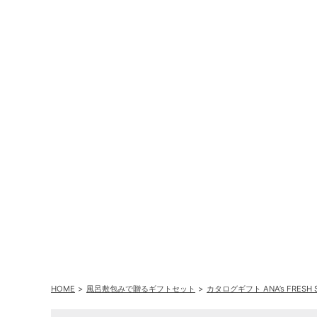
HOME
風呂敷包みで贈るギフトセット
カタログギフト ANA’s FRES