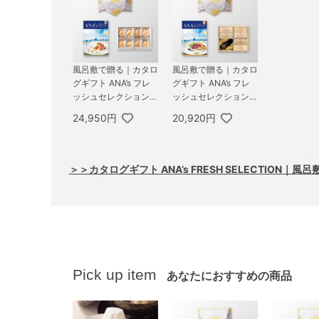
風呂敷で贈る｜カタロ
風呂敷で贈る｜カタロ
グギフト ANA’s フレ
グギフト ANA’s フレ
ッシュセレクション 2
ッシュセレクション 1
0,000円コース 麗 ＋
5,000円コース 優 ＋
24,950円
20,920円
お茶漬け最中セットD
KUSU HANDMADE
エコブロック18個オ
イル付き 桐箱
＞＞カタログギフト ANA’s FRESH SELECTION
Pick up item
あなたにおすすめの商品