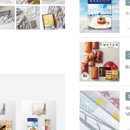
カ
銀
北
1