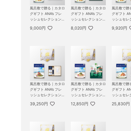
風呂敷で贈る｜カタロ
風呂敷で贈る｜カタロ
風呂敷で贈
グギフト ANA’s フレ
グギフト ANA’s フレ
グギフト AN
ッシュセレクション
ッシュセレクション
ッシュセレ
5,000円コース 彩 ＋
5,000円コース 彩 ＋
5,000円コ
9,000円
8,020円
9,920円
PREMIUM フェイスタ
スターバックス オリ
KUSU HA
オル2枚
ガミ パーソナルドリ
エコブロック
ップ コーヒーギフトB
イル付き 桐
風呂敷で贈る｜カタロ
風呂敷で贈る｜カタロ
風呂敷で贈
グギフト ANA’s フレ
グギフト ANA’s フレ
グギフト AN
ッシュセレクション 3
ッシュセレクション 1
ッシュセレク
0,000円コース 輝 ＋
0,000円コース 粋 ＋
0,000円コ
39,250円
12,850円
25,830円
KUSU HANDMADE
スターバックス オリ
TSUTSUM
くすのきアロマ バス
ガミ パーソナルドリ
みA
ギフトセット C
ップ コーヒーギフトA