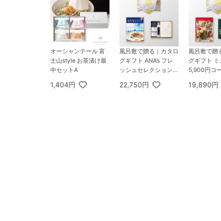
オーシャンテール 富
風呂敷で贈る｜カタロ
風呂敷で贈
士山style お茶漬け最
グギフト ANA’s フレ
グギフト ミ
中セットA
ッシュセレクション 1
5,900円コー
5,000円コース 優 ＋
arie ＋ 
1,404円
22,750円
19,890円
KUSU HANDMADE
ス オリガミ
くすのきアロマ バス
ルドリップ
ギフトセット C
ギフトB