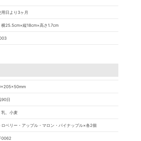
使用日より3ヶ月
横25.5cm×縦18cm×高さ1.7cm
003
0×205×50mm
90日
、乳、小麦
トロベリー・アップル・マロン・パイナップル×各2個
F0062