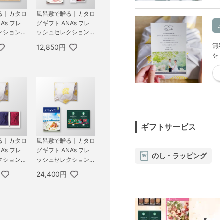
る｜カタロ
風呂敷で贈る｜カタロ
A’s フレ
グギフト ANA’s フレ
クション
ッシュセレクション 1
ース 彩 ＋
0,000円コース 粋 ＋
無
12,850円
NDMADE
オーシャンテール 極
を
18個オ
バームセット A
箱
ギフトサービス
る｜カタロ
風呂敷で贈る｜カタロ
A’s フレ
グギフト ANA’s フレ
のし・ラッピング
ション 2
ッシュセレクション 2
ース 麗 ＋
0,000円コース 麗 ＋
24,400円
I 瑞穂の恵
スターバックス オリ
ガミ パーソナルドリ
ップ コーヒーギフトB