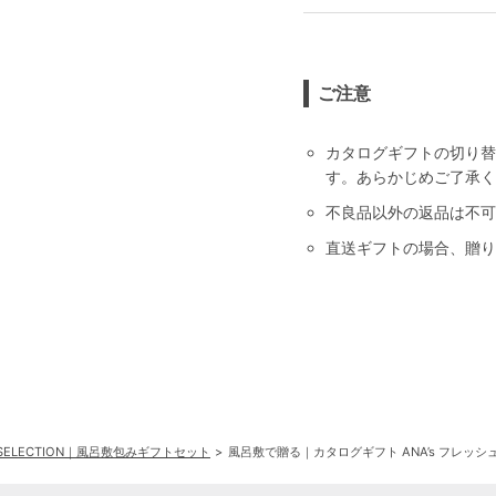
ご注意
カタログギフトの切り替
す。あらかじめご了承く
不良品以外の返品は不可
直送ギフトの場合、贈り
H SELECTION｜風呂敷包みギフトセット
風呂敷で贈る｜カタログギフト ANA’s フレッシュセ