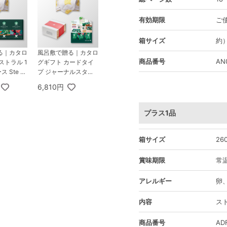
有効期限
ご
箱サイズ
約）
る｜カタロ
風呂敷で贈る｜カタロ
商品番号
AN
ストラル 1
グギフト カードタイ
ス Ste M
プ ジャーナルスタン
スターバック
ダード ファニチャー
6,810円
 パーソナ
4,000円コース 椿 ＋
 コーヒー
スターバックス オリ
ガミ パーソナルドリ
プラス1品
ップ コーヒーギフトA
箱サイズ
26
賞味期限
常温
アレルギー
卵
内容
ス
商品番号
AD