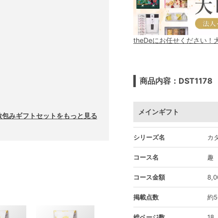
theDeにお任せください
商品内容：DST1178
メインギフト
｜風呂敷包みギフトセットをもっと見る
シリーズ名
カ
コース名
趣
コース金額
8,
掲載点数
約5
総ページ数
18