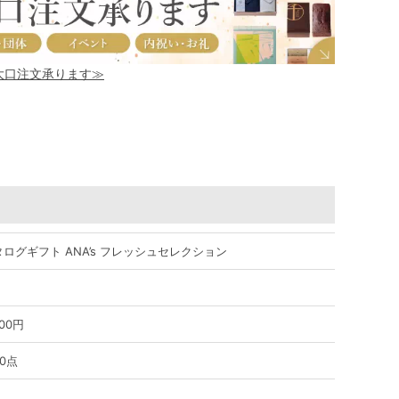
！大口注文承ります≫
タログギフト ANA’s フレッシュセレクション
000円
0点