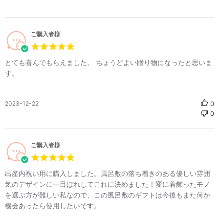
ご購入者様
とても喜んでもらえました。 ちょうどよい贈り物になったと思いま
す。
公
2023-12-22
0
0
開
日
ご購入者様
出産内祝い用に購入しました。風呂敷の落ち着きのある優しい雰囲
気のデザインに一目ぼれしてこれに決めました！変に着飾ったモノ
を選ぶ方が難しい私なので、この風呂敷のギフトは今後もまた何か
機会あったら使用したいです。