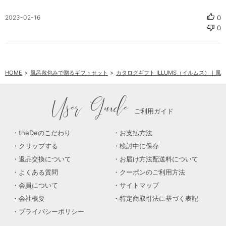
公
2023-02-16
0
0
開
日
HOME
風呂敷包みで贈るギフトセット
カタログギフト ILLUMS（イルムス）｜
User Guide
ご利用ガイド
theDeのこだわり
お支払方法
クリップする
検討中に保存
返品交換について
お届け方法配送料について
よくある質問
クーポンのご利用方法
会員について
サイトマップ
会社概要
特定商取引法に基づく表記
プライバシーポリシー