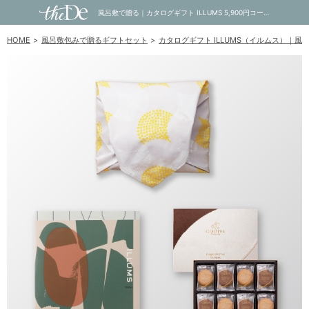
風呂敷で贈る｜カタログギフト ILLUMS 5,900円コース TIVOLI ＋ GODIVA ゴディバ ラングドシャクッキーアソートメント 30枚入｜内祝い・お祝い・ギフト・贈り物の通販サイトtheDe(ザディー)
HOME
風呂敷包みで贈るギフトセット
カタログギフト ILLUMS（イルムス）｜