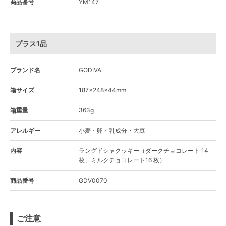
商品番号
YM147
プラス1品
ブランド名
GODIVA
箱サイズ
187×248×44mm
箱重量
363g
アレルギー
小麦・卵・乳成分・大豆
内容
ラングドシャクッキー（ダークチョコレート 14
枚、ミルクチョコレート16 枚）
商品番号
GDV0070
ご注意