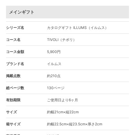
メインギフト
シリーズ名
カタログギフト ILLUMS（イルムス）
コース名
TIVOLI（チボリ）
コース金額
5,900円
ブランド名
イルムス
掲載点数
約210点
総ページ数
130ページ
有効期限
ご使用日より6ヶ月
サイズ
約幅21cm×縦22cm
箱サイズ
約幅22.5cm×縦23.5cm×厚さ2cm