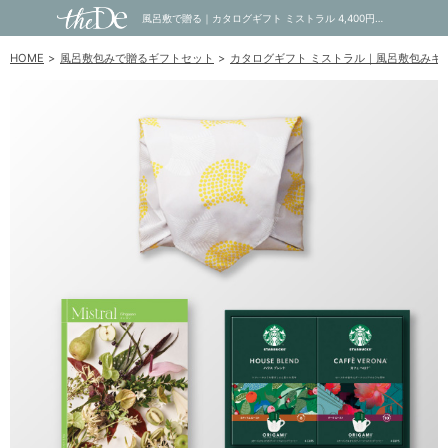
風呂敷で贈る｜カタログギフト ミストラル 4,400円コース Oregano ＋ スターバックス オリガミ パーソナルドリップ コーヒーギフトB｜内祝い・お祝い・ギフト・贈り物の通販サイトtheDe(ザディー)
HOME
風呂敷包みで贈るギフトセット
カタログギフト ミストラル｜風呂敷包みギ