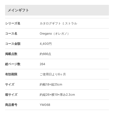
メインギフト
シリーズ名
カタログギフト ミストラル
コース名
Oregano（オレガノ）
コース金額
4,400円
掲載点数
約666点
総ページ数
264
有効期限
ご使用日より6ヶ月
サイズ
約幅18×縦25cm
箱サイズ
約縦26×横19×厚み2.3cm
商品番号
YM068