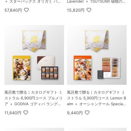
＋ スターバックス オリガミ パー
Lavender ＋ TSUTSUMI 瑞穂の恵
ソナルドリップ コーヒーギフトA
みA
57,840円
15,820円
風呂敷で贈る｜カタログギフト ミ
風呂敷で贈る｜カタログギフト ミ
ストラル 6,900円コース プルメリ
ストラル 5,900円コース Lemon B
ア ＋ GODIVA ゴディバ ラングド
alm ＋ オーシャンテール Specialit
シャクッキーアソートメント 30枚
y Coffee＆バームセット A
11,640円
9,440円
入