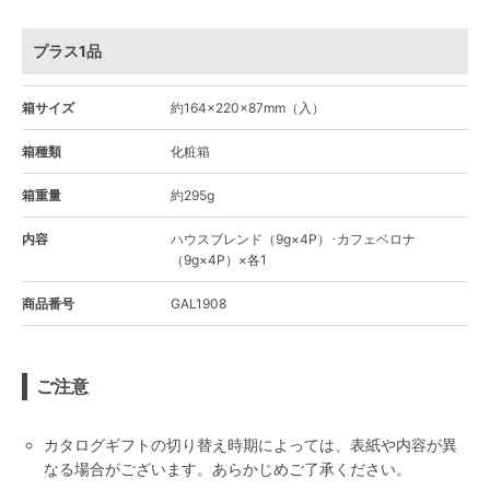
プラス1品
箱サイズ
約164×220×87mm（入）
箱種類
化粧箱
箱重量
約295g
内容
ハウスブレンド（9g×4P）･カフェベロナ
（9g×4P）×各1
商品番号
GAL1908
ご注意
カタログギフトの切り替え時期によっては、表紙や内容が異
なる場合がございます。あらかじめご了承ください。