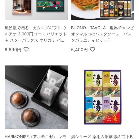
風呂敷で贈る｜カタログギフト ウ
BUONO TAVOLA 世界チャンビ
ルアオ 3,900円コース ハリエット
オンマルコのパスタソース パス
＋ スターバックス オリガミ パー
タバラエティセットF
ソナルドリップ コーヒーギフトB
6,690円
5,400円
HARMONISE（アルモニゼ） レモ
湯シリーズ 薬用入浴剤 湯ギフトB