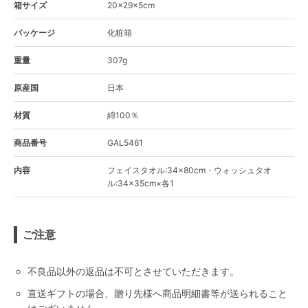
箱サイズ
20×29×5cm
パッケージ
化粧箱
重量
307g
原産国
日本
材質
綿100％
商品番号
GAL5461
内容
フェイスタオル:34×80cm・ウォッシュタオ
ル:34×35cm×各1
ご注意
不良品以外の返品は不可とさせていただきます。
直送ギフトの場合、贈り先様へ商品明細書等が送られること