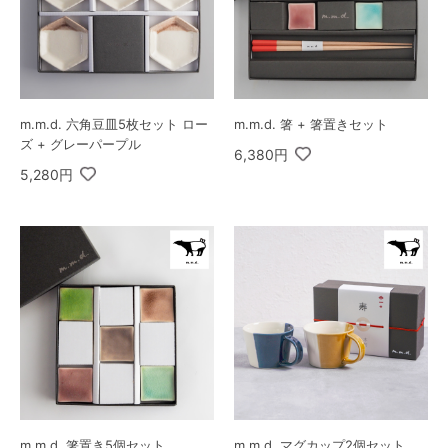
m.m.d. 六角豆皿5枚セット ロー
m.m.d. 箸 + 箸置きセット
ズ + グレーパープル
6,380円
5,280円
m.m.d. 箸置き5個セット
m.m.d. マグカップ2個セット