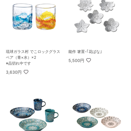
琉球ガラス村 でこロックグラス
能作 箸置-｢花ばな｣
ペア（青×水）×2
5,500円
※品切れ中です
3,630円