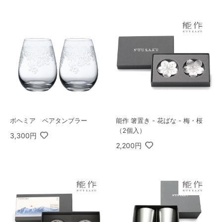
ボヘミア ペアタンブラー
能作 箸置き - 花ばな - 梅・桜
（2個入）
3,300円
2,200円