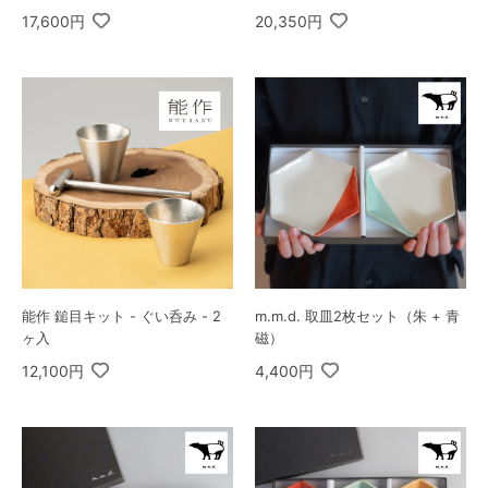
17,600円
20,350円
能作 鎚目キット - ぐい呑み - 2
m.m.d. 取皿2枚セット（朱 + 青
ヶ入
磁）
12,100円
4,400円