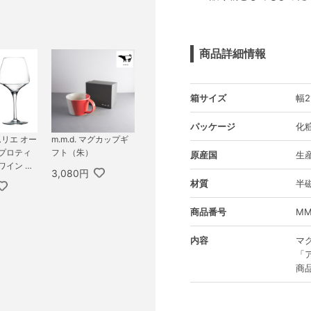
商品詳細情報
箱サイズ
幅2
パッケージ
化
リエ オー
m.m.d. マグカップギ
 プロティ
フト（朱）
原産国
生
ワイン ペ
3,080円
材質
半
商品番号
MM
内容
マ
「
商品