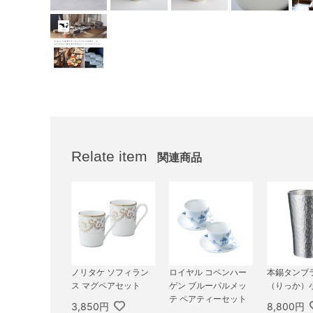
Relate item
関連商品
ノリタケ ソフィラン
ロイヤル コペンハー
本錫タンブ
ス マグペアセット
ゲン ブルーパルメッ
（りっか）
テ ペアティーセット
3,850円
8,800円