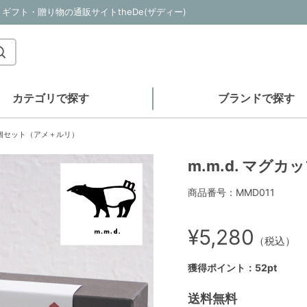
ギフト・贈り物の通販サイトtheDe(ザディー)
カテゴリで探す
ブランドで探す
プ2個セット（アメ＋ルリ）
m.m.d. マグ
商品番号：MMD011
¥5,280
（税込）
獲得ポイント：52pt
送料無料