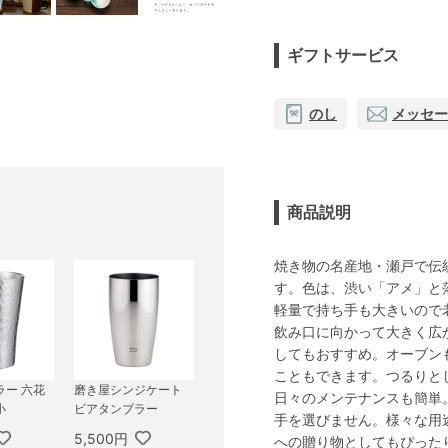
ギフトサービス
のし
メッセー
商品説明
焼き物の名産地・瀬戸で伝
す。色は、渋い「アメ」と落
軽量で持ち手も大きいので
飲み口に向かって大きく広
してもおすすめ。オーブン
こともできます。つるりと
ラー 六花
磨き屋シンジケート
日々のメンテナンスも簡単
小
ビアタンブラー
手を選びません。様々な用
5,500円
への贈り物としてもぴった