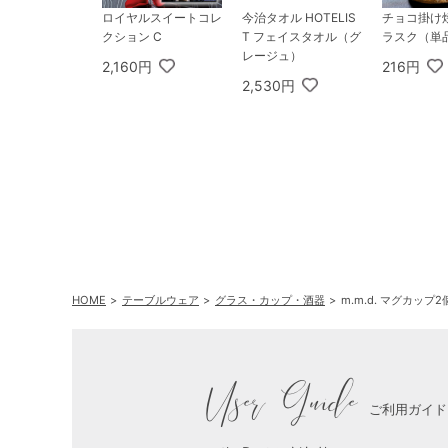
ロイヤルスイートコレ
今治タオル HOTELIS
チョコ掛け
クション C
T フェイスタオル（グ
ラスク（単
レージュ）
2,160円
216円
2,530円
HOME
テーブルウェア
グラス・カップ・酒器
m.m.d. マグカッ
User Guide
ご利用ガイド