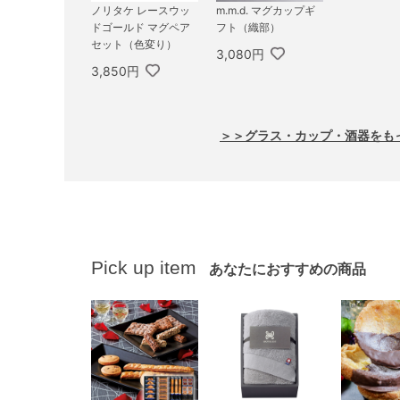
ノリタケ レースウッ
m.m.d. マグカップギ
ドゴールド マグペア
フト（織部）
セット（色変り）
3,080円
3,850円
＞＞グラス・カップ・酒器をも
Pick up item
あなたにおすすめの商品