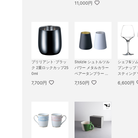
11,000円
ブリリアント･ブラッ
Stolzle シュトルツル
シェフ&ソム
ク 2重ロックカップ25
パワー メタルカラー
プンナップ
0ml
ペアータンブラー マ
スティング 
ットブラック・ゴール
ア
7,700円
7,150円
6,600円
ド＆マットホワイト・
シルバー