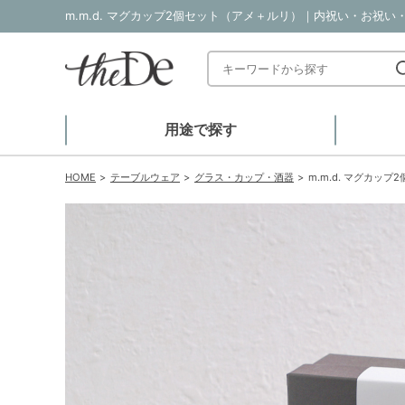
m.m.d. マグカップ2個セット（アメ＋ルリ）｜内祝い・お祝い・
用途で探す
HOME
テーブルウェア
グラス・カップ・酒器
m.m.d. マグカッ