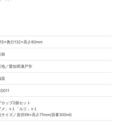
15×奥行132×高さ80mm
粧箱
産地／愛知県瀬戸市
磁器
D011
グカップ2個セット
アメ」×１「ルリ」×１
サイズ／直径98×高さ71mm(容量300ml)