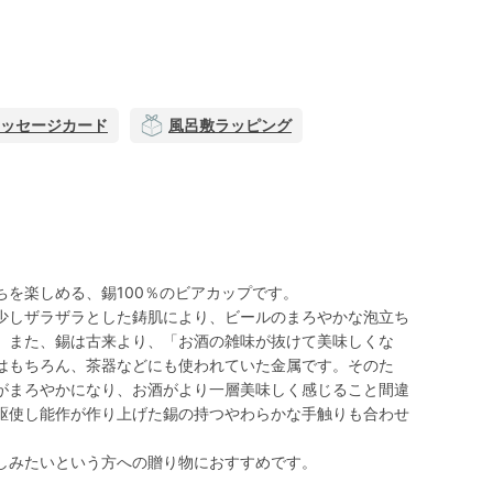
ッセージカード
風呂敷ラッピング
ちを楽しめる、錫100％のビアカップです。
少しザラザラとした鋳肌により、ビールのまろやかな泡立ち
。また、錫は古来より、「お酒の雑味が抜けて美味しくな
はもちろん、茶器などにも使われていた金属です。そのた
がまろやかになり、お酒がより一層美味しく感じること間違
駆使し能作が作り上げた錫の持つやわらかな手触りも合わせ
しみたいという方への贈り物におすすめです。