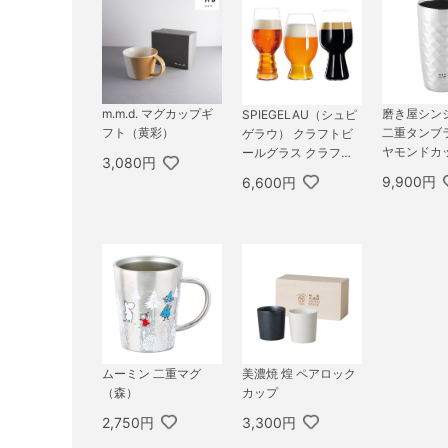
m.m.d. マグカップギ
磨き屋シン
SPIEGELAU（シュピ
フト（黄彩）
二重タンブ
ゲラウ） クラフトビ
ヤモンドカ
ールグラス クラフト
3,080円
ビール・テイスティン
9,900円
6,600円
グ・キット（3個入）
ムーミン 二重マグ
美濃焼 煌 ペアロック
（森）
カップ
2,750円
3,300円