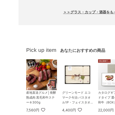
＞＞グラス・カップ・酒器をも
Pick up item
あなたにおすすめの商品
産地直送グルメ│発酵
グリーンモード エコ
カタログギ
熟成肉 黒毛和牛ステ
マーク今治 バスタオ
ドタイプ 
ーキ300g
ル1P・フェイスタオ
和牛（BOX
ル1P
0,000円コ
7,560円
4,400円
22,000円