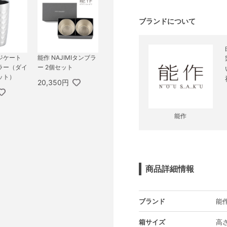
ブランドについて
ジケート
能作 NAJIMIタンブラ
ラー（ダイ
ー 2個セット
ット）
20,350円
能作
商品詳細情報
ブランド
能
箱サイズ
高さ