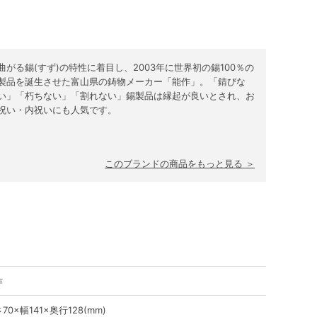
曲がる錫(すず)の特性に着目し、2003年に世界初の錫100％の
製品を誕生させた富山県の鋳物メーカー「能作」。「錆びな
い」「朽ちない」「割れない」錫製品は縁起が良いとされ、お
祝い・内祝いにも人気です。
このブランドの商品をもっと見る ＞
作
70×幅141×奥行128(mm)