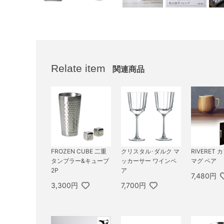
Relate item
関連商品
FROZEN CUBE 二重
クリスタル･ダルク マ
RIVERET
タンブラー&キューブ
ッカーサー ワインペ
マグ ペア
2P
ア
7,480円
3,300円
7,700円