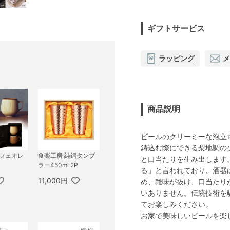
ギフトサービス
ラッピング
メ
商品説明
ビールのクリーミーな泡立
鋳込む際にできる梨地調の
 カフェオレ
食楽工房 純銅タンブ
と口当たりを生み出します
ラー450ml 2P
る」と言われており、酒器
11,000円
め、雑味が抜け、口当たり
いありません。伝統技術を
てお楽しみください。
お家で美味しいビールを楽