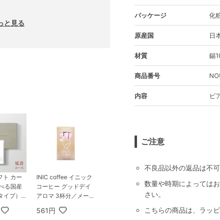
パッケージ
化
っと見る
原産国
日
材質
錫1
商品番号
NO
内容
ビ
ご注意
不良品以外の返品は不可
フト カー
INIC coffee イニック
数量や時期によってはお
選べる国産
コーヒー グッドデイ
さい。
タイプ） 2
アロマ 3杯分／メール
ース 延壽
便配送
こちらの商品は、ラッピ
561円