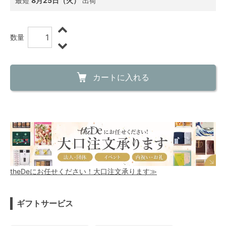
最短
8月25日（火）
出荷
数量
カートに入れる
theDeにお任せください！大口注文承ります≫
ギフトサービス