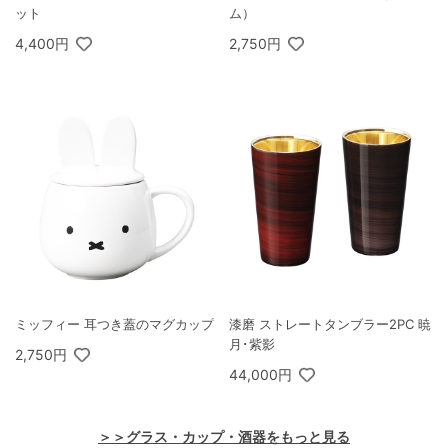
ット
ム）
4,400円
2,750円
ミッフィー 耳つき蓋のマグカップ
漆磨 ストレートタンブラー2PC 暁
月･紫影
2,750円
44,000円
＞＞グラス・カップ・酒器をもっと見る