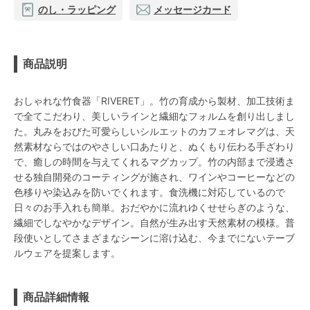
のし・ラッピング
メッセージカード
商品説明
おしゃれな竹食器「RIVERET」。竹の育成から製材、加工技術ま
で全てこだわり、美しいラインと繊細なフォルムを創り出しまし
た。丸みをおびた可愛らしいシルエットのカフェオレマグは、天
然素材ならではのやさしい口あたりと、ぬくもり伝わる手ざわり
で、癒しの時間を与えてくれるマグカップ。竹の内部まで浸透さ
せる独自開発のコーティングが施され、ワインやコーヒーなどの
色移りや染込みを防いでくれます。食洗機に対応しているので
日々のお手入れも簡単。おだやかに流れゆくせせらぎのような、
繊細でしなやかなデザイン。自然が生み出す天然素材の模様。普
段使いとしてさまざまなシーンに溶け込む、今までにないテーブ
ルウェアを提案します。
商品詳細情報