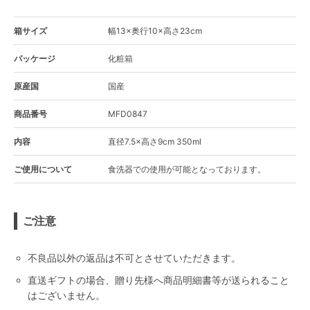
箱サイズ
幅13×奥行10×高さ23cm
パッケージ
化粧箱
原産国
国産
商品番号
MFD0847
内容
直径7.5×高さ9cm 350ml
ご使用について
食洗器での使用が可能となっております。
ご注意
不良品以外の返品は不可とさせていただきます。
直送ギフトの場合、贈り先様へ商品明細書等が送られること
はございません。