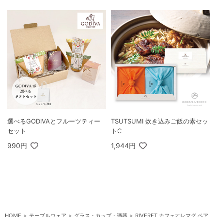
選べるGODIVAとフルーツティー
TSUTSUMI 炊き込みご飯の素セッ
セット
トC
990円
1,944円
HOME
テーブルウェア
グラス・カップ・酒器
RIVERET カフェオレマグ ペア