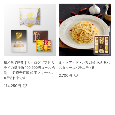
風呂敷で贈る｜カタログギフト サ
ル・トア・ド・パリ監修 あえるパ
ライの贈り物 100,900円コース 金
スタソースバラエティB
剛 ＋ 銀座千疋屋 銀座フルーツク
2,700円
ーヘン 8個入
※品切れ中です
114,250円