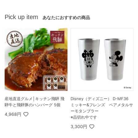
Pick up item
あなたにおすすめの商品
産地直送グルメ│キッチン飛騨 飛
Disney（ディズニー） D-MF36
騨牛と飛騨豚のハンバーグ 5個
ミッキー&フレンズ ペアメタルサ
ーモタンブラー
4,968円
※品切れ中です
3,300円