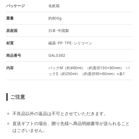
パッケージ
化粧箱
重量
約800g
原産国
日本･中国製
材質
磁器･PP･TPE･シリコーン
商品番号
GAL0362
内容
パックM（約460ml）（約直径130×60mm）･パ
ックS（約250ml）（約直径95×60mm）×各1
ご注意
不良品以外の返品は不可とさせていただきます。
直送ギフトの場合、贈り先様へ商品明細書等が送られること
はございません。