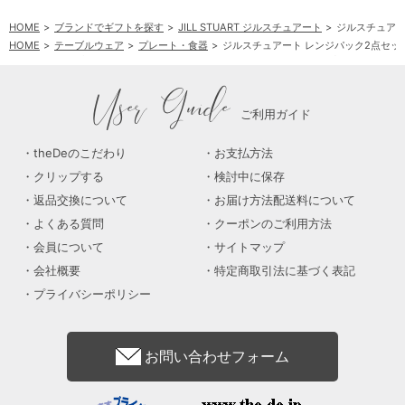
HOME
ブランドでギフトを探す
JILL STUART ジルスチュアート
ジルスチュアー
HOME
テーブルウェア
プレート・食器
ジルスチュアート レンジパック2点セッ
HOME
テーブルウェア
洋食器
ジルスチュアート レンジパック2点セット
User Guide
ご利用ガイド
theDeのこだわり
お支払方法
クリップする
検討中に保存
返品交換について
お届け方法配送料について
よくある質問
クーポンのご利用方法
会員について
サイトマップ
会社概要
特定商取引法に基づく表記
プライバシーポリシー
お問い合わせフォーム