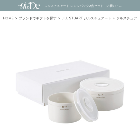
ジルスチュアート レンジパック2点セット｜内祝い・お祝い・ギフト・贈り物の通販サイトtheDe(ザディー)
HOME
ブランドでギフトを探す
JILL STUART ジルスチュアート
ジルスチュアー