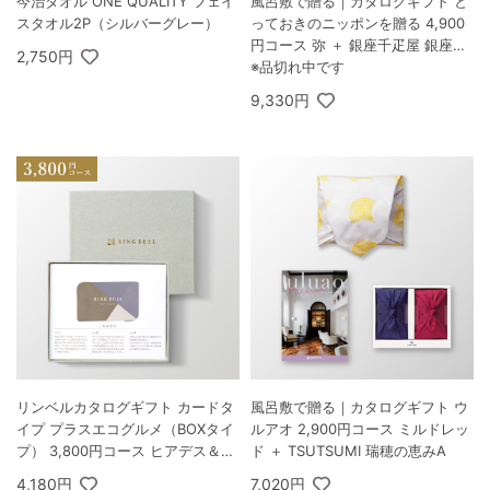
今治タオル ONE QUALITY フェイ
風呂敷で贈る｜カタログギフト と
スタオル2P（シルバーグレー）
っておきのニッポンを贈る 4,900
円コース 弥 ＋ 銀座千疋屋 銀座フ
2,750円
ルーツフィナンシェ 8個入
※品切れ中です
9,330円
リンベルカタログギフト カードタ
風呂敷で贈る｜カタログギフト ウ
イプ プラスエコグルメ（BOXタイ
ルアオ 2,900円コース ミルドレッ
プ） 3,800円コース ヒアデス＆エ
ド ＋ TSUTSUMI 瑞穂の恵みA
コサターン
4,180円
7,020円