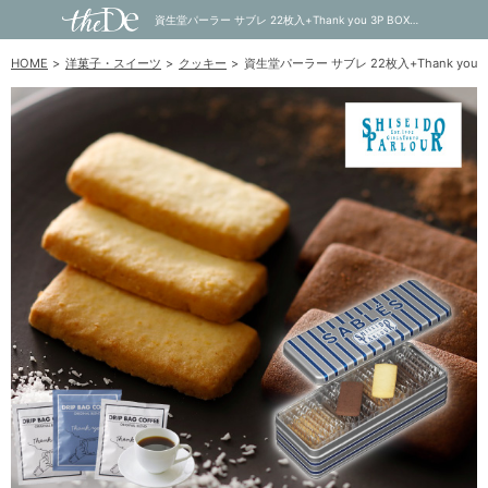
資生堂パーラー サブレ 22枚入+Thank you 3P BOX｜内祝い・お祝い・ギフト・贈り物の通販サイトtheDe(ザディー)
HOME
洋菓子・スイーツ
クッキー
資生堂パーラー サブレ 22枚入+Thank you 3