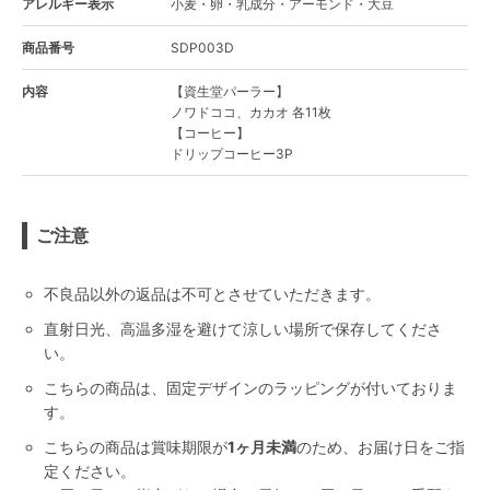
アレルギー表示
小麦・卵・乳成分・アーモンド・大豆
商品番号
SDP003D
内容
【資生堂パーラー】
ノワドココ、カカオ 各11枚
【コーヒー】
ドリップコーヒー3P
ご注意
不良品以外の返品は不可とさせていただきます。
直射日光、高温多湿を避けて涼しい場所で保存してくださ
い。
こちらの商品は、固定デザインのラッピングが付いておりま
す。
こちらの商品は賞味期限が
1ヶ月未満
のため、お届け日をご指
定ください。