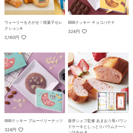
ウォーリーをさがせ！焼菓子セレ
BBBクッキー チョコバナナ
クションA
324円
2,160円
BBBクッキー ブルーベリーナッツ
坂井シェフ監修 あまおう苺パウン
ドケーキとしっとりバウムクーヘ
324円
ン詰合せ B