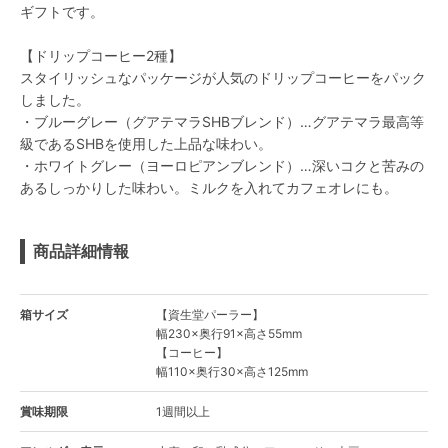
ギフトです。
【ドリップコーヒー2種】
スタイリッシュなパッケージが人気のドリップコーヒーをパック
しました。
・ブルーグレー（グアテマラSHBブレンド）…グアテマラ最高等
級であるSHBを使用した上品な味わい。
・ホワイトグレー（ヨーロピアンブレンド）…深いコクと苦みの
あるしっかりした味わい。ミルクを入れてカフェオレにも。
商品詳細情報
箱サイズ
【資生堂パーラー】
幅230×奥行91×高さ55mm
【コーヒー】
幅110×奥行30×高さ125mm
賞味期限
1週間以上