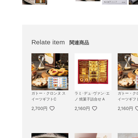
Relate item
関連商品
ガトー・クロンヌ ス
ラミ･デュ･ヴァン･エ
ガトー・ク
イーツギフトC
ノ 焼菓子詰合せ A
イーツギフ
2,700円
2,160円
2,160円