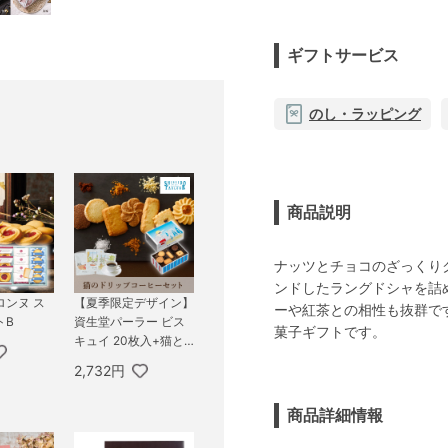
ギフトサービス
のし・ラッピング
商品説明
ナッツとチョコのざっくり
ンドしたラングドシャを詰
ロンヌ ス
【夏季限定デザイン】
ーや紅茶との相性も抜群で
トB
資生堂パーラー ビス
菓子ギフトです。
キュイ 20枚入+猫と
珈琲と私 3P BOX
2,732円
商品詳細情報