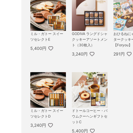
ミル・ガトー スイー
GODIVA ラングドシャ
おひるねに
ツセレクトE
クッキーアソートメン
タークッキ
ト（30枚入）
【Foryou】
5,400円
3,240円
291円
ミル・ガトー スイー
ドトールコーヒー・バ
ツセレクトD
ウムクーヘンギフトセ
ットC
3,240円
5,400円