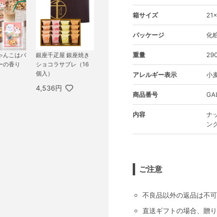
箱サイズ
21
パッケージ
化
重量
29
ゃんこはバ
銀座千疋屋 銀座焼き
ーの香り
ショコラサブレ（16
個入）
アレルギー表示
小
4,536円
商品番号
GA
内容
ナ
ン
ご注意
不良品以外の返品は不可
直送ギフトの場合、贈り