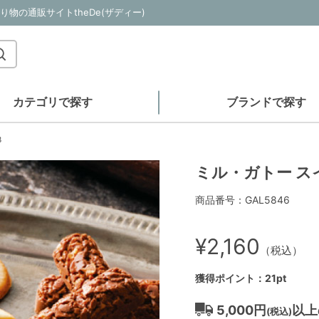
物の通販サイトtheDe(ザディー)
カテゴリで探す
ブランドで探す
B
ミル・ガトー ス
商品番号：GAL5846
¥2,160
（税込）
獲得ポイント：21pt
5,000円
以上
(税込)