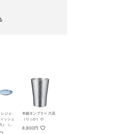
る
 レジェ･
本錫タンブラー 六花
ディッシュ
（りっか）小
個入）（コ
8,800円
ルー）