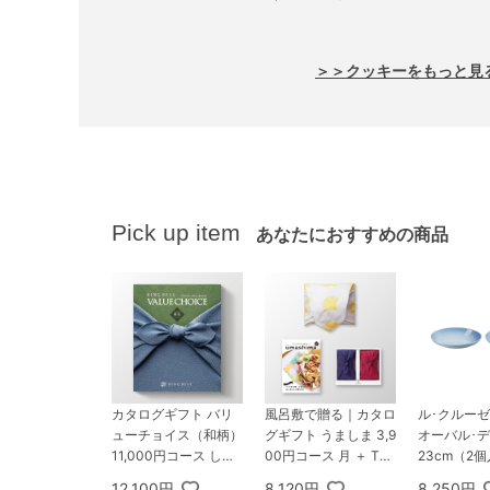
＞＞クッキーをもっと見
Pick up item
あなたにおすすめの商品
カタログギフト バリ
風呂敷で贈る｜カタロ
ル･クルーゼ
ューチョイス（和柄）
グギフト うましま 3,9
オーバル･
11,000円コース しお
00円コース 月 ＋ TS
23cm（2
ふね
UTSUMI 瑞穂の恵みA
ースタルブ
12,100円
8,120円
8,250円