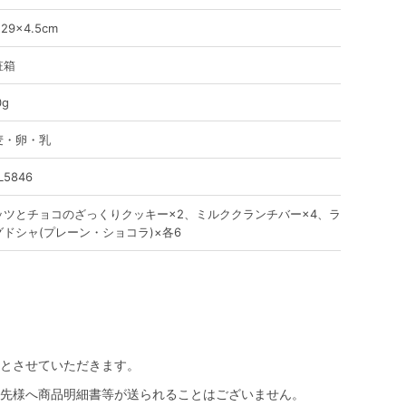
×29×4.5cm
粧箱
0g
麦・卵・乳
L5846
ッツとチョコのざっくりクッキー×2、ミルククランチバー×4、ラ
グドシャ(プレーン・ショコラ)×各6
とさせていただきます。
先様へ商品明細書等が送られることはございません。