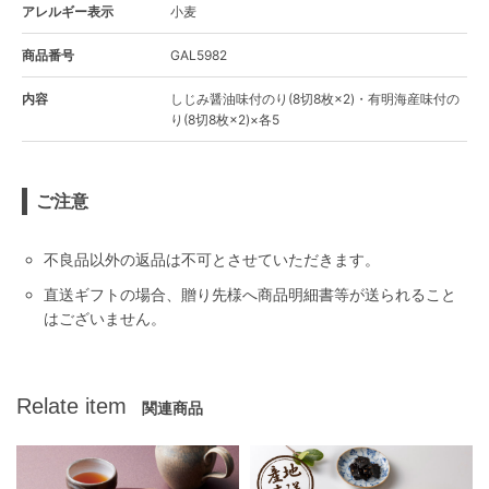
アレルギー表示
小麦
商品番号
GAL5982
内容
しじみ醤油味付のり(8切8枚×2)・有明海産味付の
り(8切8枚×2)×各5
ご注意
不良品以外の返品は不可とさせていただきます。
直送ギフトの場合、贈り先様へ商品明細書等が送られること
はございません。
Relate item
関連商品