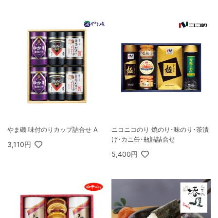
やま磯 味付のりカップ詰合せ A
ニコニコのり 焼のり･味のり･茶漬
け･カニ缶･瓶詰詰合せ
3,110円
5,400円