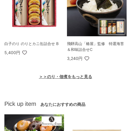
白子のり のりとカニ缶詰合せ B
飛騨高山「椿屋」監修 特選海苔
＆和味詰合せC
5,400円
3,240円
＞＞のり・佃煮をもっと見る
Pick up item
あなたにおすすめの商品