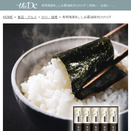
有明海産&しじみ醤油味付けのりF｜内祝い・お祝い・ギフト・贈り物の通販サイトtheDe(ザディー)
HOME
食品・グルメ
のり・佃煮
有明海産&しじみ醤油味付けのりF