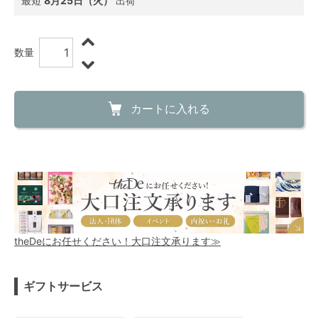
最短
8月25日（火）
出荷
数量
カートに入れる
theDeにお任せください！大口注文承ります≫
ギフトサービス