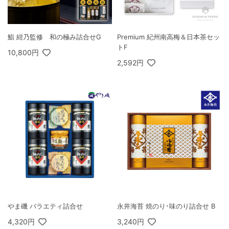
鮨 紺乃監修 和の極み詰合せG
Premium 紀州南高梅＆日本茶セッ
トF
10,800円
2,592円
やま磯 バラエティ詰合せ
永井海苔 焼のり･味のり詰合せ B
4,320円
3,240円