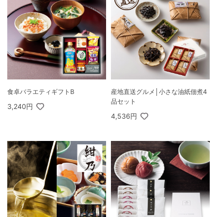
食卓バラエティギフトB
産地直送グルメ│小さな油紙佃煮4
品セット
3,240円
4,536円