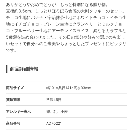
ありがとうやおめでとうが、もっと特別になる贈り物。
直径約8.5cm、しっとりほろほろ食感の大判クッキーのセット。
チョコ生地にバナナ・宇治抹茶生地にホワイトチョコ・イチゴ生
地にイチゴチョコ・プレーン生地にクランベリーとミルクチョ
コ・ブルーベリー生地にアーモンドスライス、異なるカラフルな
5種類を詰め合わせました。その日の気分や好みで選ぶのも楽し
いセットで自分へのご褒美やちょっとしたプレゼントにピッタリ
です。
商品詳細情報
商品サイズ
幅101×奥行141×高さ93mm
賞味期限
常温45日
アレルギー表示
卵、乳、小麦
商品番号
ADF0221