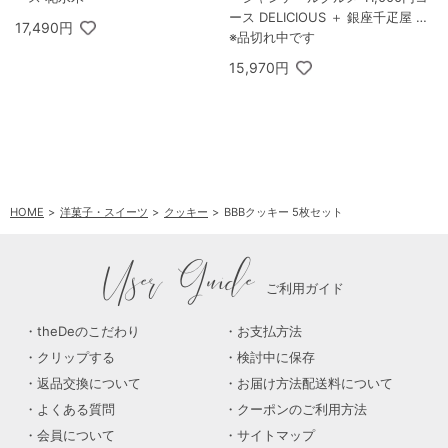
ース DELICIOUS ＋ 銀座千疋屋 銀
17,490円
座フルーツフィナンシェ 8個入
※品切れ中です
15,970円
HOME
洋菓子・スイーツ
クッキー
BBBクッキー 5枚セット
User Guide
ご利用ガイド
theDeのこだわり
お支払方法
クリップする
検討中に保存
返品交換について
お届け方法配送料について
よくある質問
クーポンのご利用方法
会員について
サイトマップ