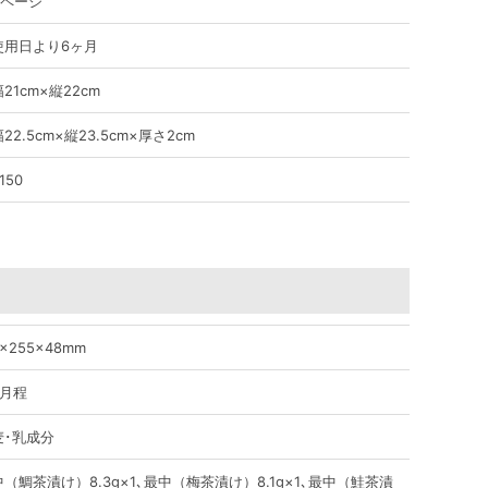
0ページ
使用日より6ヶ月
21cm×縦22cm
22.5cm×縦23.5cm×厚さ2cm
150
0×255×48mm
ヶ月程
麦･乳成分
（鯛茶漬け）8.3g×1､最中（梅茶漬け）8.1g×1､最中（鮭茶漬