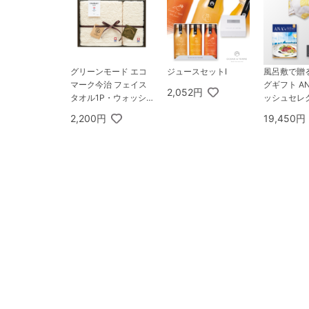
グリーンモード エコ
ジュースセットI
風呂敷で贈
マーク今治 フェイス
グギフト AN
2,052円
タオル1P・ウォッシ
ッシュセレク
ュタオル1P
5,000円コ
2,200円
19,450円
オーシャンテ
eciality C
ムセット A