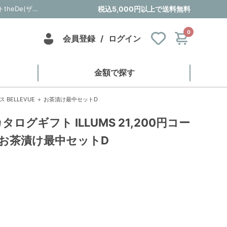
風呂敷で贈る｜カタログギフト ILLUMS 21,200円コース BELLEVUE ＋ お茶漬け最中セットD｜内祝い・お祝い・ギフト・贈り物の通販サイトtheDe(ザディー)
税込5,000円以上で送料無料
0
会員登録
/
ログイン
金額で探す
ス BELLEVUE ＋ お茶漬け最中セットD
ログギフト ILLUMS 21,200円コー
 ＋ お茶漬け最中セットD