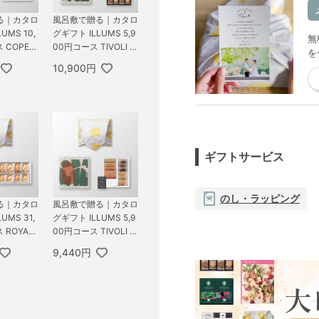
る｜カタロ
風呂敷で贈る｜カタロ
UMS 10,
グギフト ILLUMS 5,9
無
 COPEN
00円コース TIVOLI ＋
を
TSUTSU
GODIVA ゴディバ ラ
10,900円
恵みA
ングドシャクッキーア
ソートメント 30枚入
ギフトサービス
のし・ラッピング
る｜カタロ
風呂敷で贈る｜カタロ
UMS 31,
グギフト ILLUMS 5,9
 ROYAL
00円コース TIVOLI ＋
け最中セッ
オーシャンテール Sp
9,440円
eciality Coffee＆バー
ムセット A