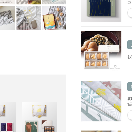
カ
お
北
1