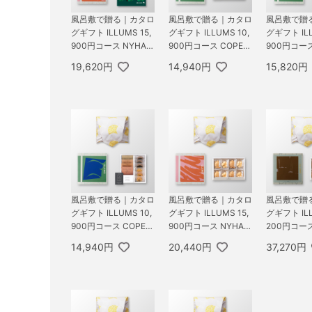
風呂敷で贈る｜カタロ
風呂敷で贈る｜カタロ
風呂敷で贈
グギフト ILLUMS 15,
グギフト ILLUMS 10,
グギフト ILL
900円コース NYHAV
900円コース COPEN
900円コース
N ＋ スターバックス
HAGEN ＋ お茶漬け最
HAGEN ＋ 
19,620円
14,940円
15,820円
オリガミ パーソナル
中セットD
MI 瑞穂の
ドリップ コーヒーギ
フトA
風呂敷で贈る｜カタロ
風呂敷で贈る｜カタロ
風呂敷で贈
グギフト ILLUMS 10,
グギフト ILLUMS 15,
グギフト ILL
900円コース COPEN
900円コース NYHAV
200円コース
HAGEN ＋ オーシャン
N ＋ お茶漬け最中セ
＋ お茶漬
14,940円
20,440円
37,270円
テール Speciality Cof
ットD
トD
fee＆バームセット A