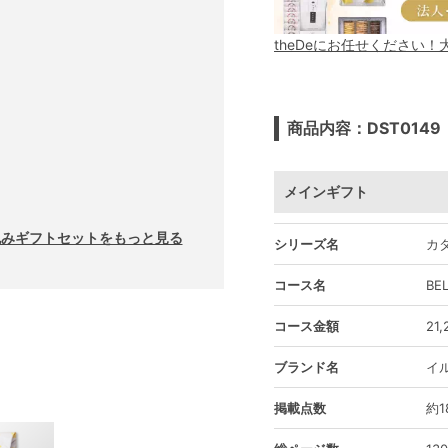
theDeにお任せください
商品内容：DST0149
メインギフト
敷包みギフトセットをもっと見る
シリーズ名
カタ
コース名
BE
コース金額
21
ブランド名
イ
掲載点数
約