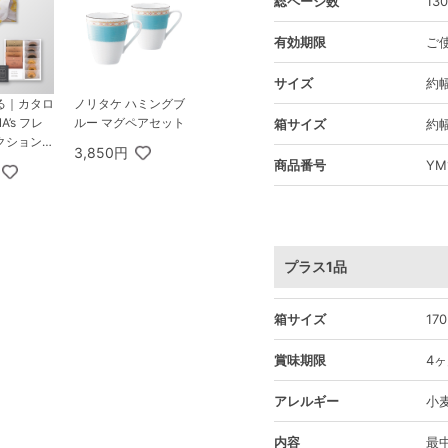
総ページ数
13
有効期限
ご
サイズ
約幅
る｜カタロ
ノリタケ ハミングブ
A’s フレ
ルー マグペアセット
箱サイズ
約幅
ション 1
3,850円
ース 優 ＋
商品番号
YM
ール Sp
offee＆バー
プラス1品
箱サイズ
17
賞味期限
4
アレルギー
小
内容
最中