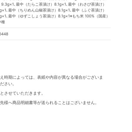
9.3g×1､最中（たらこ茶漬け）8.1g×1､最中（わさび茶漬け）
3g×1､最中（ちりめん山椒茶漬け）8.1g×1､最中（ふぐ茶漬け）
3g×1､最中（ゆずこしょう茶漬け）8.1g×1※もち米 100%（国産）
中種
0448
え時期によっては、表紙や内容が異なる場合がございま
ださい。
とさせていただきます。
先様へ商品明細書等が送られることはございません。