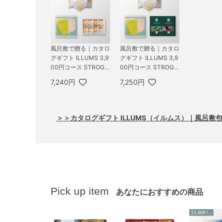
風呂敷で贈る｜カタロ
風呂敷で贈る｜カタロ
グギフト ILLUMS 3,9
グギフト ILLUMS 3,9
00円コース STROGE
00円コース STROGE
T ＋ お茶漬け最中セ
T ＋ スターバックス
7,240円
7,250円
ットD
オリガミ パーソナル
ドリップ コーヒーギ
フトB
＞＞カタログギフト ILLUMS（イルムス）｜風呂
Pick up item
あなたにおすすめの商品