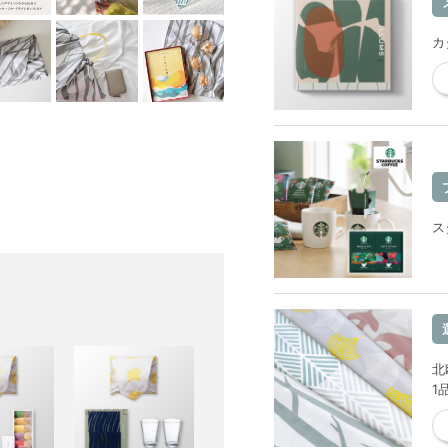
カ
ス
北
1