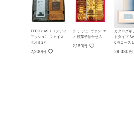
TEDDY ASH 〈テディ
ラミ･デュ･ヴァン･エ
カタログギ
アッシュ〉 フェイス
ノ 焼菓子詰合せ A
ドタイプ SAY
タオル2P
0円コース 
2,160円
ょう-C
2,200円
28,380円