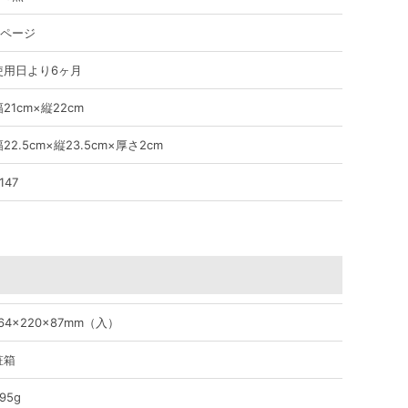
0ページ
使用日より6ヶ月
21cm×縦22cm
22.5cm×縦23.5cm×厚さ2cm
147
64×220×87mm（入）
粧箱
95g