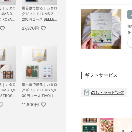
る｜カタロ
風呂敷で贈る｜カタロ
UMS 31,
グギフト ILLUMS 21,
 ROYAL
200円コース BELLEV
ャンテール
UE ＋ iittala イッタラ
無
27,370円
ト A
アイノ・アアルト ハ
を
イボール ペア クリア
ギフトサービス
る｜カタロ
風呂敷で贈る｜カタロ
UMS 3,9
グギフト ILLUMS 5,9
のし・ラッピング
STROGE
00円コース TIVOLI ＋
VA ゴディ
CLAYD クレイド ワン
11,800円
ドシャクッ
タイムギフト
メント 3