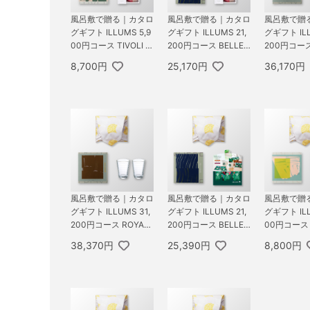
風呂敷で贈る｜カタロ
風呂敷で贈る｜カタロ
風呂敷で贈
グギフト ILLUMS 5,9
グギフト ILLUMS 21,
グギフト ILL
00円コース TIVOLI ＋
200円コース BELLEV
200円コース
オーシャンテール 極
UE ＋ オーシャンテー
＋ オーシ
8,700円
25,170円
36,170円
バームセット A
ル 極バームセット A
極バームセッ
風呂敷で贈る｜カタロ
風呂敷で贈る｜カタロ
風呂敷で贈
グギフト ILLUMS 31,
グギフト ILLUMS 21,
グギフト ILL
200円コース ROYAL
200円コース BELLEV
00円コース 
＋ iittala イッタラ ア
UE ＋ スターバックス
T ＋ GODI
38,370円
25,390円
8,800円
イノ・アアルト ハイ
オリガミ パーソナル
バ ラング
ボール ペア クリア
ドリップ コーヒーギ
キーアソート
フトA
0枚入