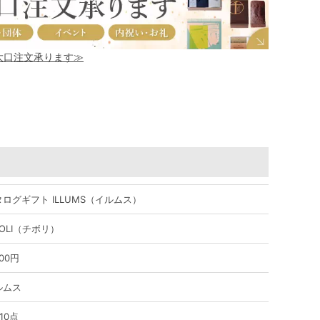
！大口注文承ります≫
ログギフト ILLUMS（イルムス）
VOLI（チボリ）
900円
ルムス
10点