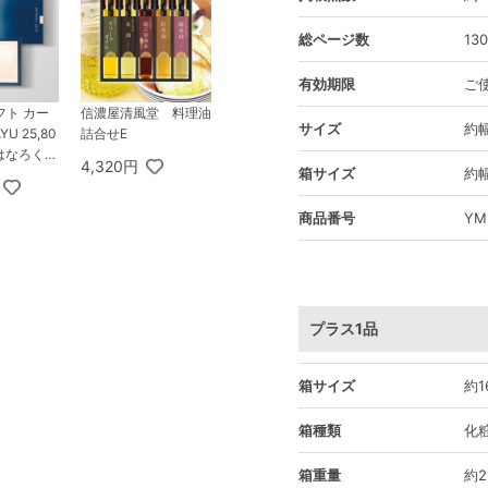
総ページ数
13
有効期限
ご
フト カー
信濃屋清風堂 料理油
サイズ
約幅
U 25,80
詰合せE
はなろくし
4,320円
箱サイズ
約幅
商品番号
YM
プラス1品
箱サイズ
約1
箱種類
化
箱重量
約2