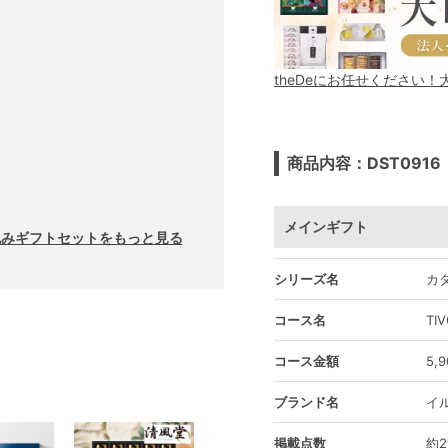
theDeにお任せください
商品内容：DST0916
メインギフト
敷包みギフトセットをもっと見る
シリーズ名
カタ
コース名
TI
コース金額
5,
ブランド名
イ
掲載点数
約2