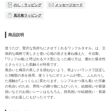
のし・ラッピング
メッセージカード
風呂敷ラッピング
商品説明
使うたび、贅沢な気持ちにさせてくれるワッフルタオル。は、立
体的な織柄で美しさと使い心地の良さを兼ね備えた、今治製。
｢ワッフル織｣と呼ばれるマス型になった織り方は、優れた吸水性
とさらりとした肌触りが特長です。
風合いと織目の美しさを損ねないよう、程よいバランスで設定し
た3種類の糸を使用。使ううちにボリュームが増し、ふんわりし
た感触が｢ふっくら｣に変わります。シンプルかつ落ち着いた印象
の色合いのため、男性への贈り物にもぴったり。結婚祝いや新築
祝いなどのお祝いシーンはもちろん、快気祝いや結婚祝い・新築
祝いのお返しにもぴったりです。