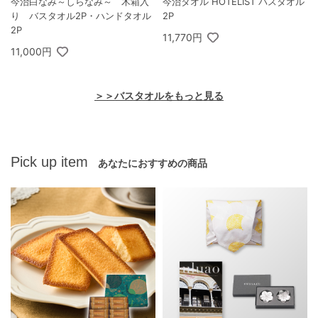
今治白なみ～しらなみ～ 木箱入
今治タオル HOTELIST バスタオル
り バスタオル2P・ハンドタオル
2P
2P
11,770円
11,000円
＞＞バスタオルをもっと見る
Pick up item
あなたにおすすめの商品