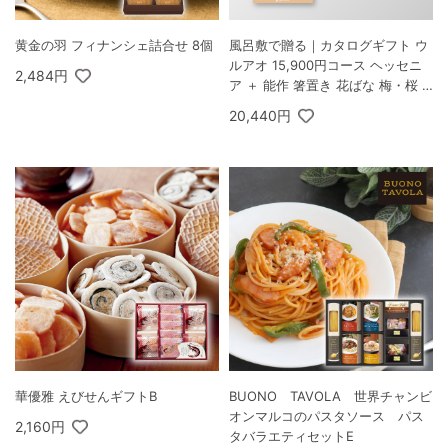
黄金の羽 フィナンシェ詰合せ 8個
風呂敷で贈る｜カタログギフト ウ
ルアオ 15,900円コース ヘッセニ
2,484円
ア ＋ 能作 箸置き 花ばな 梅・桜 2
個セット
20,440円
華優雅 えびせんギフトB
BUONO TAVOLA 世界チャンビ
オンマルコのパスタソース パス
2,160円
タバラエティセットE