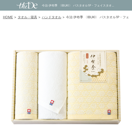
今治 伊布季 〈IBUKI〉 バスタオル1P・フェイスタオル1P・ハンドタオル1P｜内祝い・お祝い・ギフト・贈り物の通販サイトtheDe(ザディー)
HOME
タオル・寝具
ハンドタオル
今治 伊布季 〈IBUKI〉 バスタオル1P・フ