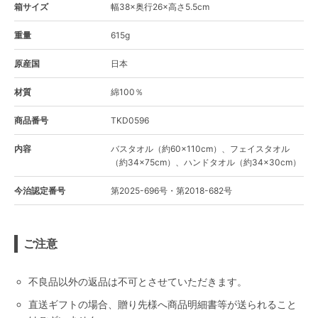
箱サイズ
幅38×奥行26×高さ5.5cm
重量
615g
原産国
日本
材質
綿100％
商品番号
TKD0596
内容
バスタオル（約60×110cm）、フェイスタオル
（約34×75cm）、ハンドタオル（約34×30cm）
今治認定番号
第2025-696号・第2018-682号
ご注意
不良品以外の返品は不可とさせていただきます。
直送ギフトの場合、贈り先様へ商品明細書等が送られること