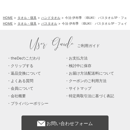
HOME
タオル・寝具
ハンドタオル
今治 伊布季 〈IBUKI〉 バスタオル1P・フ
HOME
タオル・寝具
バスタオル
今治 伊布季 〈IBUKI〉 バスタオル1P・フェイ
HOME
タオル・寝具
フェイスタオル
今治 伊布季 〈IBUKI〉 バスタオル1P・
User Guide
ご利用ガイド
theDeのこだわり
お支払方法
クリップする
検討中に保存
返品交換について
お届け方法配送料について
よくある質問
クーポンのご利用方法
会員について
サイトマップ
会社概要
特定商取引法に基づく表記
プライバシーポリシー
お問い合わせフォーム