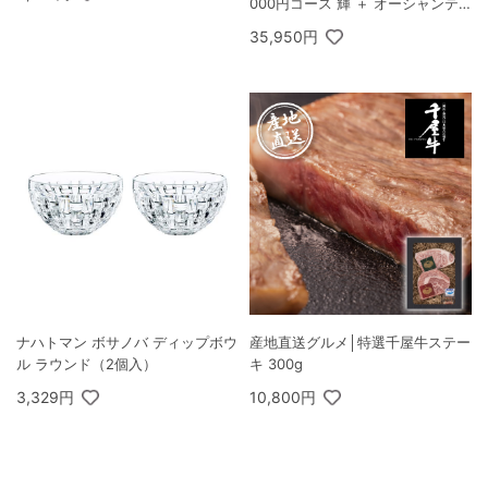
000円コース 輝 ＋ オーシャンテ
ール Speciality Coffee＆バームセ
35,950円
ット A
ナハトマン ボサノバ ディップボウ
産地直送グルメ│特選千屋牛ステー
ル ラウンド（2個入）
キ 300g
3,329円
10,800円