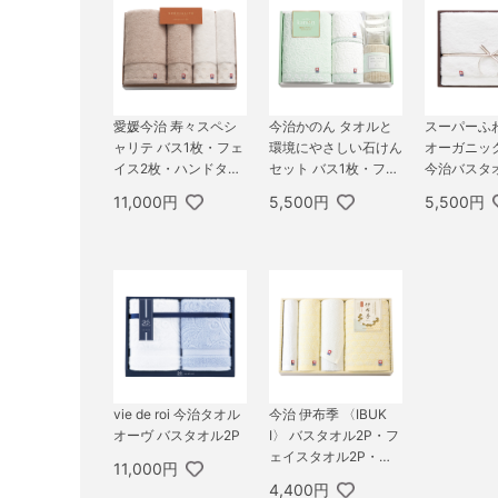
愛媛今治 寿々スペシ
今治かのん タオルと
スーパーふ
ャリテ バス1枚・フェ
環境にやさしい石けん
オーガニッ
イス2枚・ハンドタオ
セット バス1枚・フェ
今治バスタ
ル1枚セット
イス1枚・ハンド1枚・
イト）
11,000円
5,500円
5,500円
綿ボディタオル1枚・
石けん3個
vie de roi 今治タオル
今治 伊布季 〈IBUK
オーヴ バスタオル2P
I〉 バスタオル2P・フ
ェイスタオル2P・ハ
11,000円
ンドタオル1P
4,400円