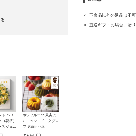
不良品以外の返品は不可
見る
直送ギフトの場合、贈り
フト バリ
ホシフルーツ 果実の
ス（花柄）
ミニョン・ド・クグロ
ース ジェ
フ 抹茶in小豆
216円