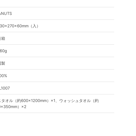
ANUTS
30×270×60mm（入）
粧箱
60g
国製
00%
L1007
スタオル（約600×1200mm）×1、ウォッシュタオル（約
0×350mm）×2