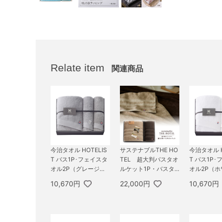
Relate item
関連商品
今治タオル HOTELIS
サステナブルTHE HO
今治タオル H
T バス1P･フェイスタ
TEL 超大判バスタオ
T バス1P
オル2P（グレージ
ルケット1P・バスタ
オル2P（
ュ）
オル1P
10,670円
22,000円
10,670円