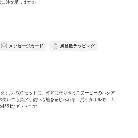
！大口注文承ります≫
メッセージカード
風呂敷ラッピング
ュタオル2枚のセットに、仲間に寄り添うスヌーピーのハグア
常使いでも贅沢な使い心地を感じられる上質なタオルで、大
る特別なギフトです。