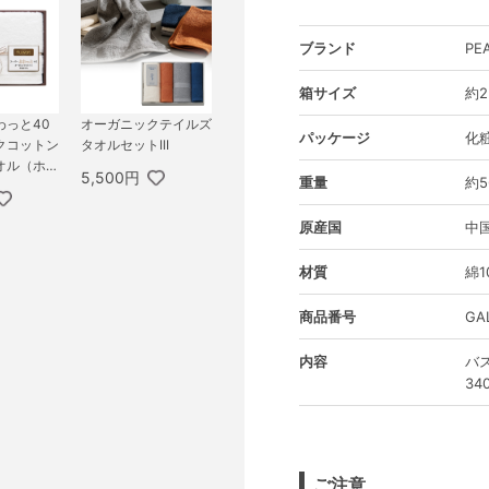
ブランド
PE
箱サイズ
約2
わっと40
オーガニックテイルズ
パッケージ
化
クコットン
タオルセットIII
オル（ホワ
5,500円
重量
約5
原産国
中
材質
綿1
商品番号
GA
内容
バ
34
ご注意