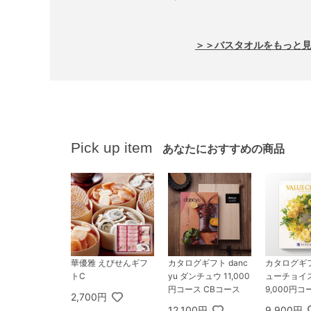
＞＞バスタオルをもっと
Pick up item
あなたにおすすめの商品
華優雅 えびせんギフ
カタログギフト danc
カタログギ
トC
yu ダンチュウ 11,000
ューチョイ
円コース CBコース
9,000円コ
2,700円
ネ
12,100円
9,900円