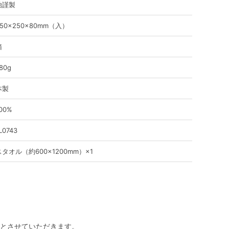
治謹製
50×250×80mm（入）
箱
80g
本製
00%
L0743
タオル（約600×1200mm）×1
とさせていただきます。