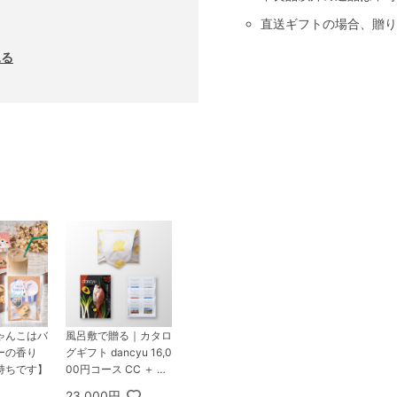
直送ギフトの場合、贈り
見る
ゃんこはバ
風呂敷で贈る｜カタロ
ーの香り
グギフト dancyu 16,0
持ちです】
00円コース CC ＋ CL
AYD クレイド ワンタ
23,000円