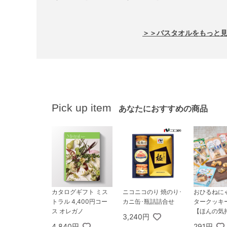
ル1枚セット
＞＞バスタオルをもっと
Pick up item
あなたにおすすめの商品
カタログギフト ミス
ニコニコのり 焼のり･
おひるねに
トラル 4,400円コー
カニ缶･瓶詰詰合せ
タークッキ
ス オレガノ
【ほんの気
3,240円
4,840円
291円