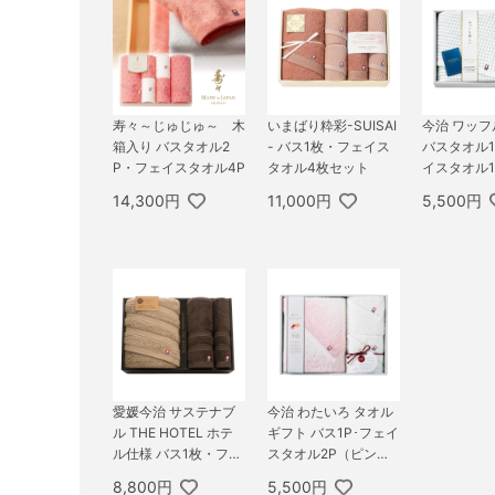
寿々～じゅじゅ～ 木
いまばり粋彩-SUISAI
今治 ワッ
箱入り バスタオル2
- バス1枚・フェイス
バスタオル1
P・フェイスタオル4P
タオル4枚セット
イスタオル1
ドタオル1P
14,300円
11,000円
5,500円
愛媛今治 サステナブ
今治 わたいろ タオル
ル THE HOTEL ホテ
ギフト バス1P･フェイ
ル仕様 バス1枚・フェ
スタオル2P（ピン
イス1枚・ゲストタオ
ク）
8,800円
5,500円