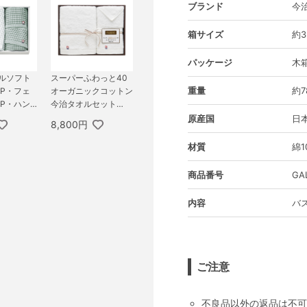
ブランド
今
箱サイズ
約3
パッケージ
木
フルソフト
スーパーふわっと40
重量
約7
P・フェ
オーガニックコットン
P・ハン
今治タオルセット
（ホワイト）A
原産国
日
8,800円
材質
綿1
商品番号
GA
内容
バス
ご注意
不良品以外の返品は不可