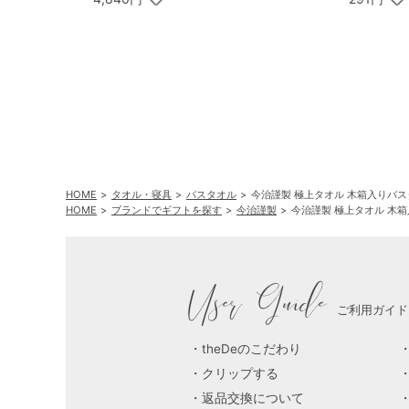
HOME
タオル・寝具
バスタオル
今治謹製 極上タオル 木箱入りバ
HOME
ブランドでギフトを探す
今治謹製
今治謹製 極上タオル 木
User Guide
ご利用ガイド
theDeのこだわり
クリップする
返品交換について